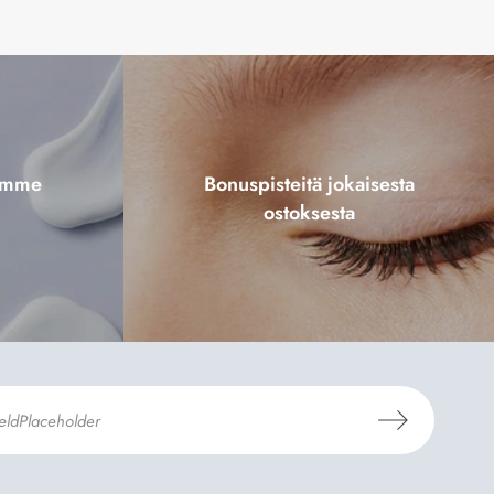
tamme
Bonuspisteitä jokaisesta
ostoksesta
aus- ja toimitusehdot
ja
Tietosuojaselosteen
.
*