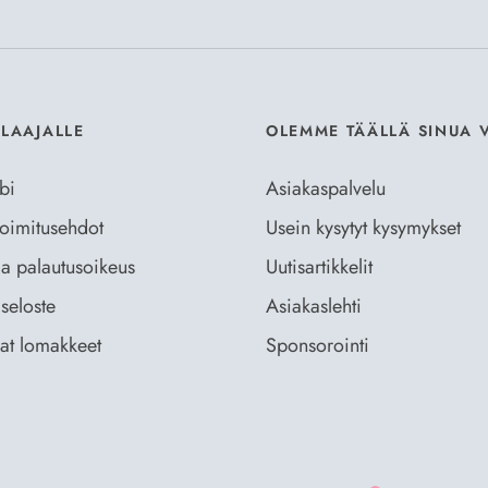
ILAAJALLE
OLEMME TÄÄLLÄ SINUA 
bi
Asiakaspalvelu
 toimitusehdot
Usein kysytyt kysymykset
ja palautusoikeus
Uutisartikkelit
seloste
Asiakaslehti
vat lomakkeet
Sponsorointi