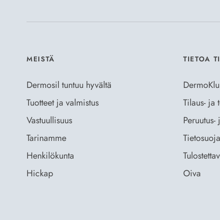
MEISTÄ
TIETOA T
Dermosil tuntuu hyvältä
DermoKlu
Tuotteet ja valmistus
Tilaus- ja
Vastuullisuus
Peruutus- 
Tarinamme
Tietosuoja
Henkilökunta
Tulostetta
Hickap
Oiva