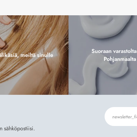
Suoraan varastol
likäsiä, meiltä sinulle
Pohjanmaalta
an sähköpostiisi.
Hyväksyn
Til