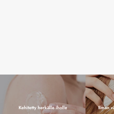
Kehitetty herkälle iholle
Ilman vä