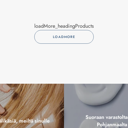
loadMore_headingProducts
LOADMORE
Suoraan varastol
likäsiä, meiltä sinulle
Pohjanmaalta