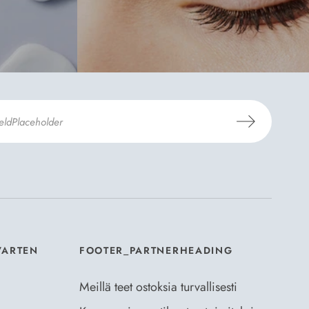
aus- ja toimitusehdot
ja
Tietosuojaselosteen
.
*
VARTEN
FOOTER_PARTNERHEADING
Meillä teet ostoksia turvallisesti