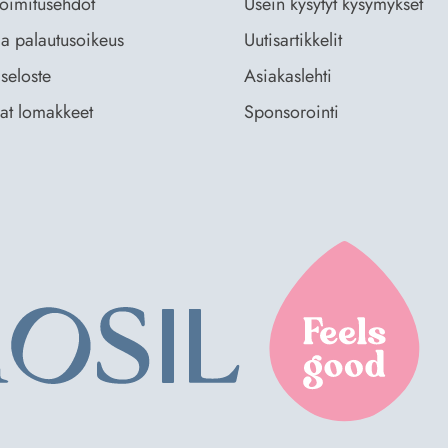
 toimitusehdot
Usein kysytyt kysymykset
ja palautusoikeus
Uutisartikkelit
seloste
Asiakaslehti
vat lomakkeet
Sponsorointi