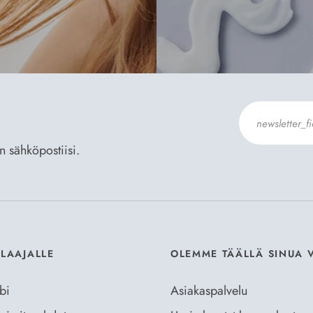
an sähköpostiisi.
Hyväksyn
Til
ILAAJALLE
OLEMME TÄÄLLÄ SINUA 
bi
Asiakaspalvelu