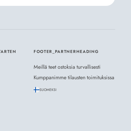
aus- ja toimitusehdot
ja
Tietosuojaselosteen
.
*
VARTEN
FOOTER_PARTNERHEADING
Meillä teet ostoksia turvallisesti
Kumppanimme tilausten toimituksissa
SUOMEKSI