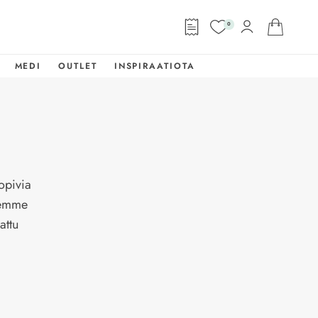
0
MEDI
OUTLET
INSPIRAATIOTA
opivia
Olemme
attu