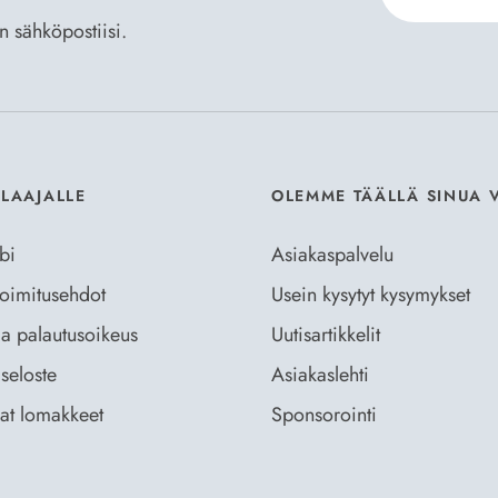
an sähköpostiisi.
Hyväksyn
Til
ILAAJALLE
OLEMME TÄÄLLÄ SINUA 
bi
Asiakaspalvelu
 toimitusehdot
Usein kysytyt kysymykset
ja palautusoikeus
Uutisartikkelit
seloste
Asiakaslehti
vat lomakkeet
Sponsorointi