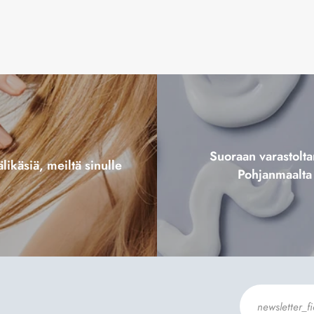
Suoraan varastol
likäsiä, meiltä sinulle
Pohjanmaalta