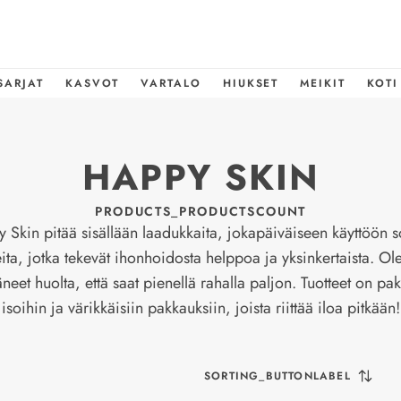
SARJAT
KASVOT
VARTALO
HIUKSET
MEIKIT
KOTI
HAPPY SKIN
PRODUCTS_PRODUCTSCOUNT
 Skin pitää sisällään laadukkaita, jokapäiväiseen käyttöön s
eita, jotka tekevät ihonhoidosta helppoa ja yksinkertaista. 
äneet huolta, että saat pienellä rahalla paljon. Tuotteet on pak
isoihin ja värikkäisiin pakkauksiin, joista riittää iloa pitkään!
SORTING_BUTTONLABEL