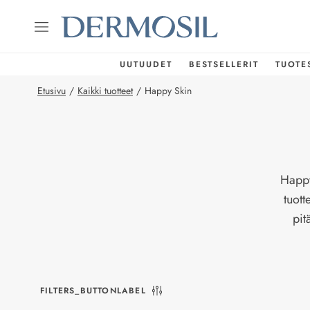
UUTUUDET
BESTSELLERIT
TUOTE
Etusivu
/
Kaikki tuotteet
/
Happy Skin
Happy
tuott
pit
FILTERS_BUTTONLABEL