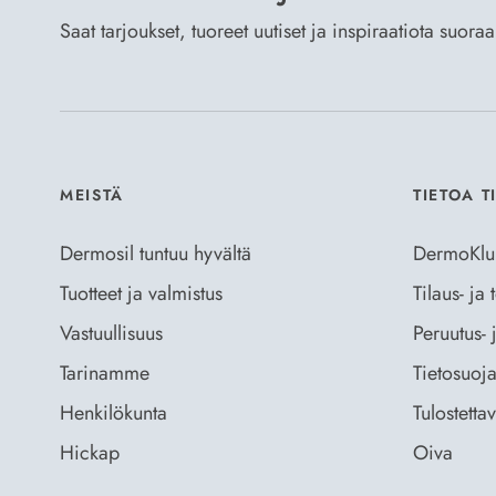
Saat tarjoukset, tuoreet uutiset ja inspiraatiota suora
MEISTÄ
TIETOA T
Dermosil tuntuu hyvältä
DermoKlu
Tuotteet ja valmistus
Tilaus- ja
Vastuullisuus
Peruutus- 
Tarinamme
Tietosuoja
Henkilökunta
Tulostetta
Hickap
Oiva