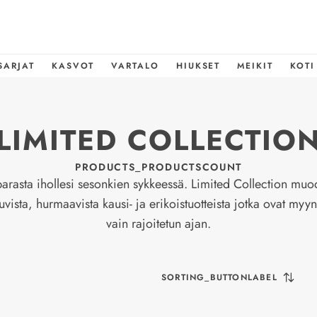
SARJAT
KASVOT
VARTALO
HIUKSET
MEIKIT
KOTI
LIMITED COLLECTIO
PRODUCTS_PRODUCTSCOUNT
parasta ihollesi sesonkien sykkeessä. Limited Collection muo
uvista, hurmaavista kausi- ja erikoistuotteista jotka ovat myy
vain rajoitetun ajan.
SORTING_BUTTONLABEL