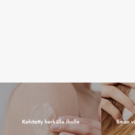
Kehitetty herkälle iholle
Ilman vä