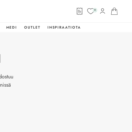
0
MEDI
OUTLET
INSPIRAATIOTA
N
dostuu
nnissä