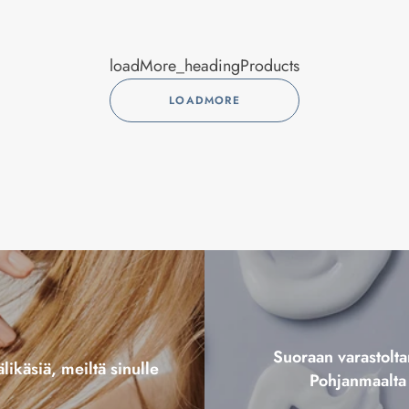
loadMore_headingProducts
LOADMORE
Suoraan varastol
likäsiä, meiltä sinulle
Pohjanmaalta