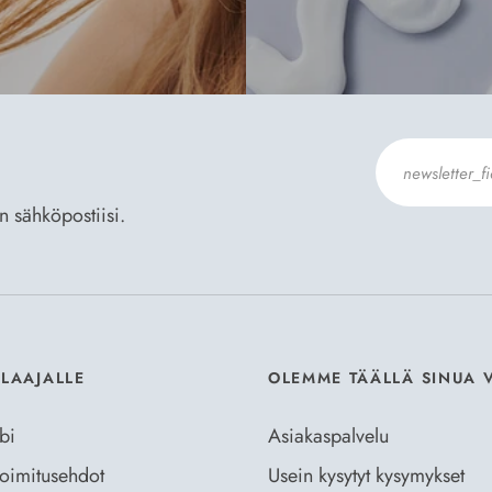
an sähköpostiisi.
Hyväksyn
Til
ILAAJALLE
OLEMME TÄÄLLÄ SINUA 
bi
Asiakaspalvelu
 toimitusehdot
Usein kysytyt kysymykset