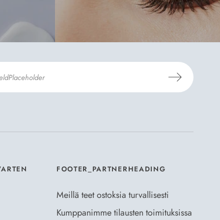
aus- ja toimitusehdot
ja
Tietosuojaselosteen
.
*
VARTEN
FOOTER_PARTNERHEADING
Meillä teet ostoksia turvallisesti
Kumppanimme tilausten toimituksissa