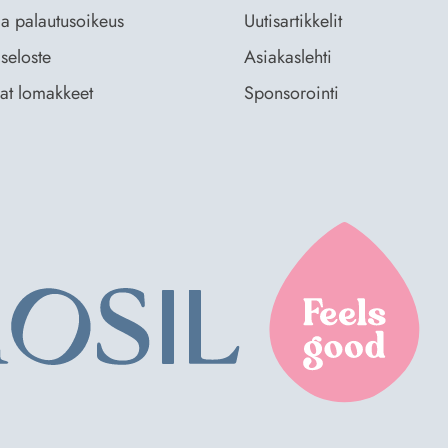
ja palautusoikeus
Uutisartikkelit
seloste
Asiakaslehti
vat lomakkeet
Sponsorointi