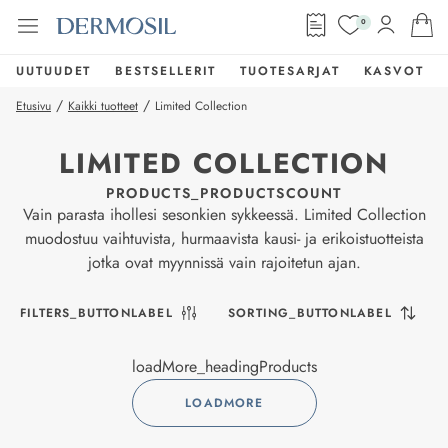
0
UUTUUDET
BESTSELLERIT
TUOTESARJAT
KASVOT
/
/
Etusivu
Kaikki tuotteet
Limited Collection
LIMITED COLLECTION
PRODUCTS_PRODUCTSCOUNT
Vain parasta ihollesi sesonkien sykkeessä. Limited Collection
muodostuu vaihtuvista, hurmaavista kausi- ja erikoistuotteista
jotka ovat myynnissä vain rajoitetun ajan.
FILTERS_BUTTONLABEL
SORTING_BUTTONLABEL
loadMore_headingProducts
LOADMORE