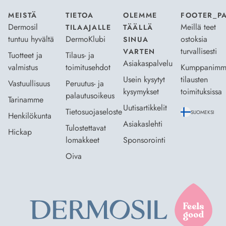
MEISTÄ
TIETOA
OLEMME
FOOTER_P
Dermosil
Meillä teet
TILAAJALLE
TÄÄLLÄ
tuntuu hyvältä
DermoKlubi
ostoksia
SINUA
turvallisesti
VARTEN
Tuotteet ja
Tilaus- ja
Asiakaspalvelu
valmistus
toimitusehdot
Kumppanimm
Usein kysytyt
tilausten
Vastuullisuus
Peruutus- ja
kysymykset
toimituksissa
palautusoikeus
Tarinamme
Uutisartikkelit
Tietosuojaseloste
SUOMEKSI
Henkilökunta
Asiakaslehti
Tulostettavat
Hickap
lomakkeet
Sponsorointi
Oiva