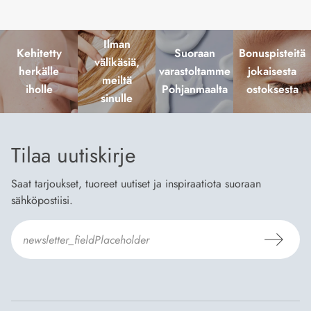
Ilman
Kehitetty
Suoraan
Bonuspisteitä
välikäsiä,
herkälle
varastoltamme
jokaisesta
meiltä
iholle
Pohjanmaalta
ostoksesta
sinulle
Tilaa uutiskirje
Saat tarjoukset, tuoreet uutiset ja inspiraatiota suoraan
sähköpostiisi.
Hyväksyn
Tilaus- ja toimitusehdot
ja
Tietosuojaselosteen
.
*