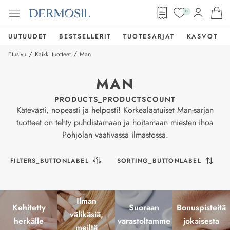
0
UUTUUDET
BESTSELLERIT
TUOTESARJAT
KASVOT
/
/
Etusivu
Kaikki tuotteet
Man
MAN
PRODUCTS_PRODUCTSCOUNT
Kätevästi, nopeasti ja helposti! Korkealaatuiset Man-sarjan
tuotteet on tehty puhdistamaan ja hoitamaan miesten ihoa
Pohjolan vaativassa ilmastossa.
FILTERS_BUTTONLABEL
SORTING_BUTTONLABEL
Ilman
Kehitetty
Suoraan
Bonuspisteitä
välikäsiä,
herkälle
varastoltamme
jokaisesta
meiltä