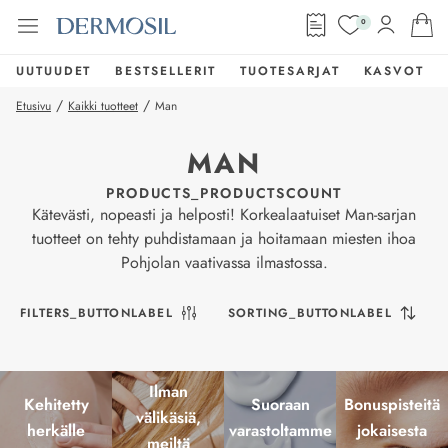
0
UUTUUDET
BESTSELLERIT
TUOTESARJAT
KASVOT
/
/
Etusivu
Kaikki tuotteet
Man
MAN
PRODUCTS_PRODUCTSCOUNT
Kätevästi, nopeasti ja helposti! Korkealaatuiset Man-sarjan
tuotteet on tehty puhdistamaan ja hoitamaan miesten ihoa
Pohjolan vaativassa ilmastossa.
FILTERS_BUTTONLABEL
SORTING_BUTTONLABEL
Ilman
Kehitetty
Suoraan
Bonuspisteitä
välikäsiä,
herkälle
varastoltamme
jokaisesta
meiltä