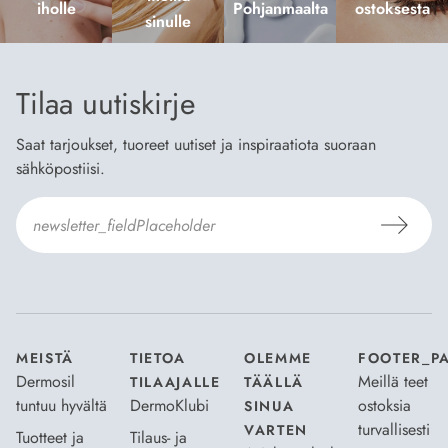
iholle
Pohjanmaalta
ostoksesta
sinulle
Tilaa uutiskirje
Saat tarjoukset, tuoreet uutiset ja inspiraatiota suoraan
sähköpostiisi.
Hyväksyn
Tilaus- ja toimitusehdot
ja
Tietosuojaselosteen
.
*
MEISTÄ
TIETOA
OLEMME
FOOTER_P
Dermosil
Meillä teet
TILAAJALLE
TÄÄLLÄ
tuntuu hyvältä
DermoKlubi
ostoksia
SINUA
turvallisesti
VARTEN
Tuotteet ja
Tilaus- ja