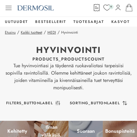
0
UUTUUDET
BESTSELLERIT
TUOTESARJAT
KASVOT
/
/
/
Etusivu
Kaikki tuotteet
MEDI
Hyvinvointi
HYVINVOINTI
PRODUCTS_PRODUCTSCOUNT
Tue hyvinvointiasi ja täydennä ruokavaliotasi tarpeisiisi
sopivilla ravintolisillä. Olemme kehittäneet joukon ravintolisiä,
joiden vitamiineilla ja kivennäisaineilla tuet terveyttäsi
monipuolisesti.
FILTERS_BUTTONLABEL
SORTING_BUTTONLABEL
Ilman
Kehitetty
Suoraan
Bonuspisteitä
välikäsiä,