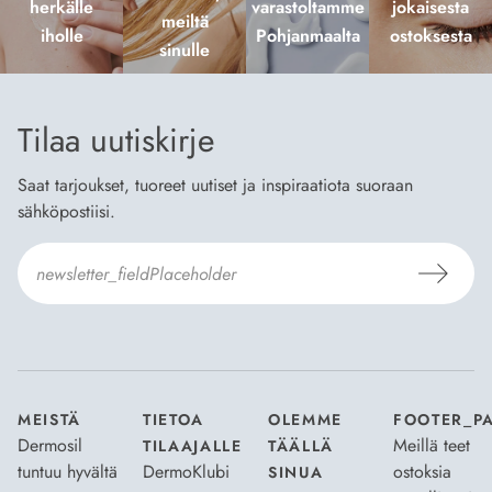
herkälle
varastoltamme
jokaisesta
meiltä
iholle
Pohjanmaalta
ostoksesta
sinulle
Tilaa uutiskirje
Saat tarjoukset, tuoreet uutiset ja inspiraatiota suoraan
sähköpostiisi.
Hyväksyn
Tilaus- ja toimitusehdot
ja
Tietosuojaselosteen
.
*
MEISTÄ
TIETOA
OLEMME
FOOTER_P
Dermosil
Meillä teet
TILAAJALLE
TÄÄLLÄ
tuntuu hyvältä
DermoKlubi
ostoksia
SINUA