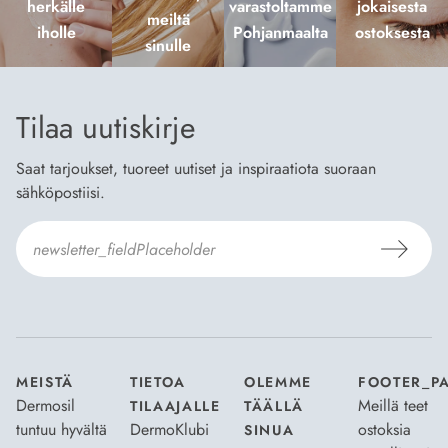
herkälle
varastoltamme
jokaisesta
meiltä
iholle
Pohjanmaalta
ostoksesta
sinulle
Tilaa uutiskirje
Saat tarjoukset, tuoreet uutiset ja inspiraatiota suoraan
sähköpostiisi.
Hyväksyn
Tilaus- ja toimitusehdot
ja
Tietosuojaselosteen
.
*
MEISTÄ
TIETOA
OLEMME
FOOTER_P
Dermosil
Meillä teet
TILAAJALLE
TÄÄLLÄ
tuntuu hyvältä
DermoKlubi
ostoksia
SINUA