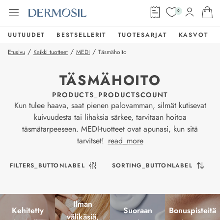
0
UUTUUDET
BESTSELLERIT
TUOTESARJAT
KASVOT
/
/
/
Etusivu
Kaikki tuotteet
MEDI
Täsmähoito
TÄSMÄHOITO
PRODUCTS_PRODUCTSCOUNT
Kun tulee haava, saat pienen palovamman, silmät kutisevat
kuivuudesta tai lihaksia särkee, tarvitaan hoitoa
täsmätarpeeseen. MEDI-tuotteet ovat apunasi, kun sitä
tarvitset!
read_more
FILTERS_BUTTONLABEL
SORTING_BUTTONLABEL
Ilman
Kehitetty
Suoraan
Bonuspisteitä
välikäsiä,