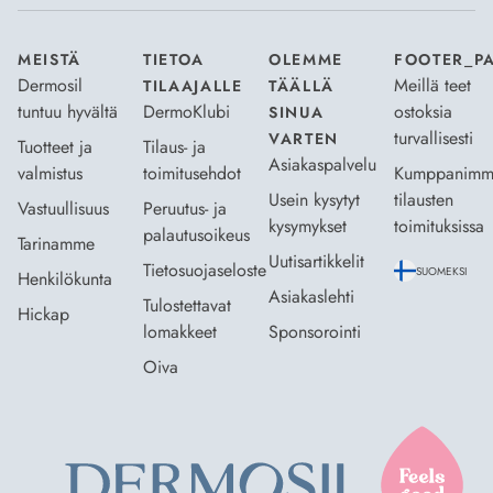
MEISTÄ
TIETOA
OLEMME
FOOTER_P
Dermosil
Meillä teet
TILAAJALLE
TÄÄLLÄ
tuntuu hyvältä
DermoKlubi
ostoksia
SINUA
turvallisesti
VARTEN
Tuotteet ja
Tilaus- ja
Asiakaspalvelu
valmistus
toimitusehdot
Kumppanimm
Usein kysytyt
tilausten
Vastuullisuus
Peruutus- ja
kysymykset
toimituksissa
palautusoikeus
Tarinamme
Uutisartikkelit
Tietosuojaseloste
SUOMEKSI
Henkilökunta
Asiakaslehti
Tulostettavat
Hickap
lomakkeet
Sponsorointi
Oiva