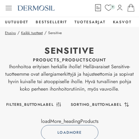
0
UUTUUDET
BESTSELLERIT
TUOTESARJAT
KASVOT
/
/
Etusivu
Kaikki tuotteet
Sensitive
SENSITIVE
PRODUCTS_PRODUCTSCOUNT
Ihonhoitoa erityisen herkälle iholle! Hellävaraiset Sensitive-
tuotteemme ovat allergiamerkittyjä ja hajusteettomia ja sopivat
hyvin kuivalle tai atooppiselle iholle. Hyvä turvallinen pohja
koko perheen ihonhoitorutiiniin, myös vauvoille.
FILTERS_BUTTONLABEL
SORTING_BUTTONLABEL
loadMore_headingProducts
LOADMORE