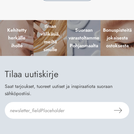
Ilman
Kehitetty
Suoraan
Bonuspisteitä
välikäsiä,
herkälle
varastoltamme
jokaisesta
meiltä
iholle
Pohjanmaalta
ostoksesta
sinulle
Tilaa uutiskirje
Saat tarjoukset, tuoreet uutiset ja inspiraatiota suoraan
sähköpostiisi.
Hyväksyn
Tilaus- ja toimitusehdot
ja
Tietosuojaselosteen
.
*