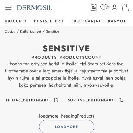
0
UUTUUDET
BESTSELLERIT
TUOTESARJAT
KASVOT
/
/
Etusivu
Kaikki tuotteet
Sensitive
SENSITIVE
PRODUCTS_PRODUCTSCOUNT
Ihonhoitoa erityisen herkälle iholle! Hellävaraiset Sensitive-
tuotteemme ovat allergiamerkittyjä ja hajusteettomia ja sopivat
hyvin kuivalle tai atooppiselle iholle. Hyvä turvallinen pohja
koko perheen ihonhoitorutiiniin, myös vauvoille.
FILTERS_BUTTONLABEL
SORTING_BUTTONLABEL
loadMore_headingProducts
LOADMORE