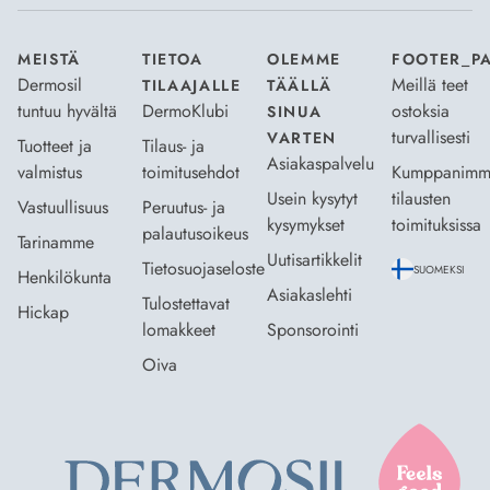
MEISTÄ
TIETOA
OLEMME
FOOTER_P
Dermosil
Meillä teet
TILAAJALLE
TÄÄLLÄ
tuntuu hyvältä
DermoKlubi
ostoksia
SINUA
turvallisesti
VARTEN
Tuotteet ja
Tilaus- ja
Asiakaspalvelu
valmistus
toimitusehdot
Kumppanimm
Usein kysytyt
tilausten
Vastuullisuus
Peruutus- ja
kysymykset
toimituksissa
palautusoikeus
Tarinamme
Uutisartikkelit
Tietosuojaseloste
SUOMEKSI
Henkilökunta
Asiakaslehti
Tulostettavat
Hickap
lomakkeet
Sponsorointi
Oiva