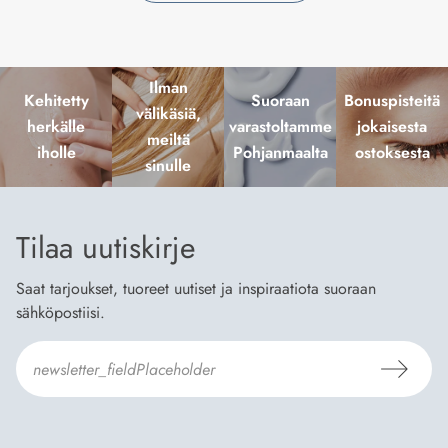
Ilman
Kehitetty
Suoraan
Bonuspisteitä
välikäsiä,
herkälle
varastoltamme
jokaisesta
meiltä
iholle
Pohjanmaalta
ostoksesta
sinulle
Tilaa uutiskirje
Saat tarjoukset, tuoreet uutiset ja inspiraatiota suoraan
sähköpostiisi.
Hyväksyn
Tilaus- ja toimitusehdot
ja
Tietosuojaselosteen
.
*