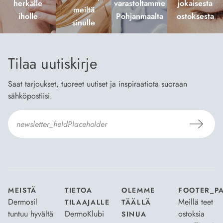
herkälle
varastoltamme
jokaisesta
meiltä
iholle
Pohjanmaalta
ostoksesta
sinulle
Tilaa uutiskirje
Saat tarjoukset, tuoreet uutiset ja inspiraatiota suoraan
sähköpostiisi.
Hyväksyn
Tilaus- ja toimitusehdot
ja
Tietosuojaselosteen
.
*
MEISTÄ
TIETOA
OLEMME
FOOTER_P
Dermosil
Meillä teet
TILAAJALLE
TÄÄLLÄ
tuntuu hyvältä
DermoKlubi
ostoksia
SINUA