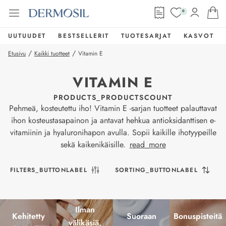
0
UUTUUDET
BESTSELLERIT
TUOTESARJAT
KASVOT
/
/
Etusivu
Kaikki tuotteet
Vitamin E
VITAMIN E
PRODUCTS_PRODUCTSCOUNT
Pehmeä, kosteutettu iho! Vitamin E -sarjan tuotteet palauttavat
ihon kosteustasapainon ja antavat hehkua antioksidanttisen e-
vitamiinin ja hyaluronihapon avulla. Sopii kaikille ihotyypeille
sekä kaikenikäisille.
read_more
FILTERS_BUTTONLABEL
SORTING_BUTTONLABEL
Ilman
Kehitetty
Suoraan
Bonuspisteitä
välikäsiä,