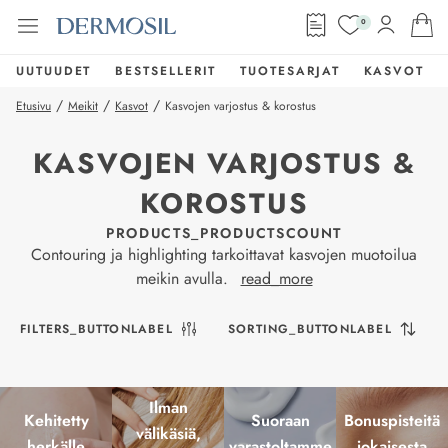
0
UUTUUDET
BESTSELLERIT
TUOTESARJAT
KASVOT
/
/
/
Etusivu
Meikit
Kasvot
Kasvojen varjostus & korostus
KASVOJEN VARJOSTUS &
KOROSTUS
PRODUCTS_PRODUCTSCOUNT
Contouring ja highlighting tarkoittavat kasvojen muotoilua
meikin avulla.
read_more
FILTERS_BUTTONLABEL
SORTING_BUTTONLABEL
Ilman
Kehitetty
Suoraan
Bonuspisteitä
välikäsiä,
herkälle
varastoltamme
jokaisesta