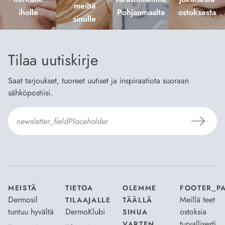
meiltä
iholle
Pohjanmaalta
ostoksesta
sinulle
Tilaa uutiskirje
Saat tarjoukset, tuoreet uutiset ja inspiraatiota suoraan
sähköpostiisi.
Hyväksyn
Tilaus- ja toimitusehdot
ja
Tietosuojaselosteen
.
*
MEISTÄ
TIETOA
OLEMME
FOOTER_P
Dermosil
Meillä teet
TILAAJALLE
TÄÄLLÄ
tuntuu hyvältä
DermoKlubi
ostoksia
SINUA
turvallisesti
VARTEN