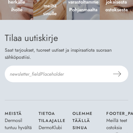
herkälle
varastoltamme
jokaisesta
meiltä
iholle
Pohjanmaalta
ostoksesta
sinulle
Tilaa uutiskirje
Saat tarjoukset, tuoreet uutiset ja inspiraatiota suoraan
sähköpostiisi.
Hyväksyn
Tilaus- ja toimitusehdot
ja
Tietosuojaselosteen
.
*
MEISTÄ
TIETOA
OLEMME
FOOTER_P
Dermosil
Meillä teet
TILAAJALLE
TÄÄLLÄ
tuntuu hyvältä
DermoKlubi
ostoksia
SINUA