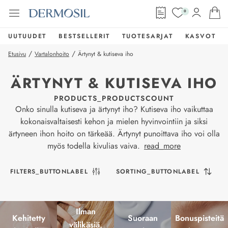
0
UUTUUDET
BESTSELLERIT
TUOTESARJAT
KASVOT
/
/
Etusivu
Vartalonhoito
Ärtynyt & kutiseva iho
ÄRTYNYT & KUTISEVA IHO
PRODUCTS_PRODUCTSCOUNT
Onko sinulla kutiseva ja ärtynyt iho? Kutiseva iho vaikuttaa
kokonaisvaltaisesti kehon ja mielen hyvinvointiin ja siksi
ärtyneen ihon hoito on tärkeää. Ärtynyt punoittava iho voi olla
myös todella kivulias vaiva.
read_more
FILTERS_BUTTONLABEL
SORTING_BUTTONLABEL
Ilman
Kehitetty
Suoraan
Bonuspisteitä
välikäsiä,