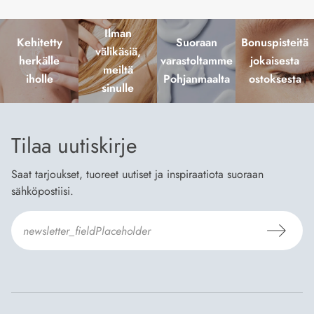
Ilman
Kehitetty
Suoraan
Bonuspisteitä
välikäsiä,
herkälle
varastoltamme
jokaisesta
meiltä
iholle
Pohjanmaalta
ostoksesta
sinulle
Tilaa uutiskirje
Saat tarjoukset, tuoreet uutiset ja inspiraatiota suoraan
sähköpostiisi.
Hyväksyn
Tilaus- ja toimitusehdot
ja
Tietosuojaselosteen
.
*