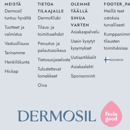
MEISTÄ
TIETOA
OLEMME
FOOTER_P
Dermosil
Meillä teet
TILAAJALLE
TÄÄLLÄ
tuntuu hyvältä
DermoKlubi
ostoksia
SINUA
turvallisesti
VARTEN
Tuotteet ja
Tilaus- ja
Asiakaspalvelu
valmistus
toimitusehdot
Kumppanimm
Usein kysytyt
tilausten
Vastuullisuus
Peruutus- ja
kysymykset
toimituksissa
palautusoikeus
Tarinamme
Uutisartikkelit
Tietosuojaseloste
SUOMEKSI
Henkilökunta
Asiakaslehti
Tulostettavat
Hickap
lomakkeet
Sponsorointi
Oiva