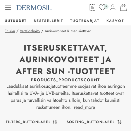
0
UUTUUDET
BESTSELLERIT
TUOTESARJAT
KASVOT
/
/
Etusivu
Vartalonhoito
Aurinkovoiteet & itseruskettavat
ITSERUSKETTAVAT,
AURINKOVOITEET JA
AFTER SUN -TUOTTEET
PRODUCTS_PRODUCTSCOUNT
Laadukkaat aurinkosuojatuotteemme suojaavat ihoa auringon
haitallisilta UVA- ja UVB-säteiltä. Itseruskettavat tuotteet ovat
paras ja turvallisin vaihtoehto silloin, kun tahdot kauniisti
ruskettuneen ihon.
read_more
FILTERS_BUTTONLABEL
SORTING_BUTTONLABEL