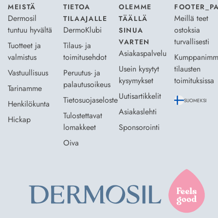
MEISTÄ
TIETOA
OLEMME
FOOTER_P
Dermosil
Meillä teet
TILAAJALLE
TÄÄLLÄ
tuntuu hyvältä
DermoKlubi
ostoksia
SINUA
turvallisesti
VARTEN
Tuotteet ja
Tilaus- ja
Asiakaspalvelu
valmistus
toimitusehdot
Kumppanimm
Usein kysytyt
tilausten
Vastuullisuus
Peruutus- ja
kysymykset
toimituksissa
palautusoikeus
Tarinamme
Uutisartikkelit
Tietosuojaseloste
SUOMEKSI
Henkilökunta
Asiakaslehti
Tulostettavat
Hickap
lomakkeet
Sponsorointi
Oiva