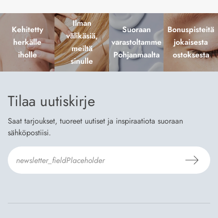
Ilman
Kehitetty
Suoraan
Bonuspisteitä
välikäsiä,
herkälle
varastoltamme
jokaisesta
meiltä
iholle
Pohjanmaalta
ostoksesta
sinulle
Tilaa uutiskirje
Saat tarjoukset, tuoreet uutiset ja inspiraatiota suoraan
sähköpostiisi.
Hyväksyn
Tilaus- ja toimitusehdot
ja
Tietosuojaselosteen
.
*