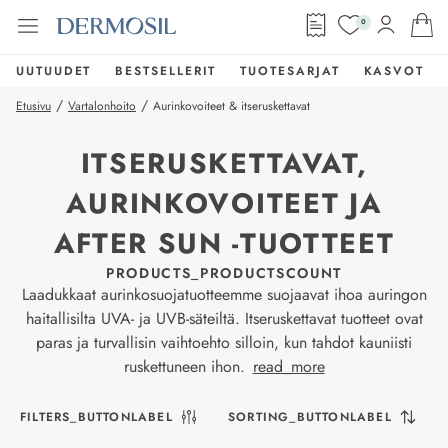
0
UUTUUDET
BESTSELLERIT
TUOTESARJAT
KASVOT
/
/
Etusivu
Vartalonhoito
Aurinkovoiteet & itseruskettavat
ITSERUSKETTAVAT,
AURINKOVOITEET JA
AFTER SUN -TUOTTEET
PRODUCTS_PRODUCTSCOUNT
Laadukkaat aurinkosuojatuotteemme suojaavat ihoa auringon
haitallisilta UVA- ja UVB-säteiltä. Itseruskettavat tuotteet ovat
paras ja turvallisin vaihtoehto silloin, kun tahdot kauniisti
ruskettuneen ihon.
read_more
FILTERS_BUTTONLABEL
SORTING_BUTTONLABEL