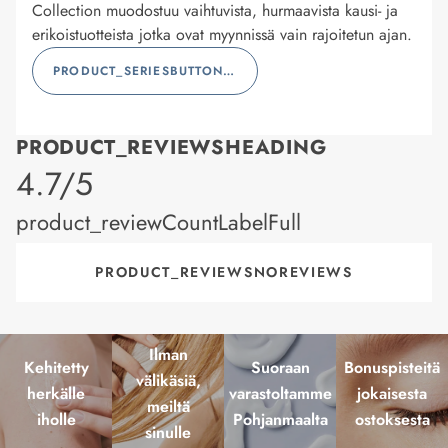
Collection muodostuu vaihtuvista, hurmaavista kausi- ja
erikoistuotteista jotka ovat myynnissä vain rajoitetun ajan.
PRODUCT_SERIESBUTTONLABEL
PRODUCT_REVIEWSHEADING
product_rating
4.7/5
product_reviewCountLabelFull
PRODUCT_REVIEWSNOREVIEWS
Ilman
Kehitetty
Suoraan
Bonuspisteitä
välikäsiä,
herkälle
varastoltamme
jokaisesta
meiltä
iholle
Pohjanmaalta
ostoksesta
sinulle