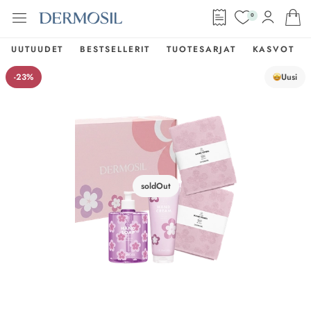
0
UUTUUDET
BESTSELLERIT
TUOTESARJAT
KASVOT
-23%
Uusi
soldOut