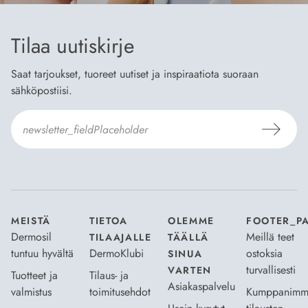
Tilaa uutiskirje
Saat tarjoukset, tuoreet uutiset ja inspiraatiota suoraan
sähköpostiisi.
Hyväksyn
Tilaus- ja toimitusehdot
ja
Tietosuojaselosteen
.
*
MEISTÄ
TIETOA
OLEMME
FOOTER_P
Dermosil
Meillä teet
TILAAJALLE
TÄÄLLÄ
tuntuu hyvältä
DermoKlubi
ostoksia
SINUA
turvallisesti
VARTEN
Tuotteet ja
Tilaus- ja
Asiakaspalvelu
valmistus
toimitusehdot
Kumppanimm