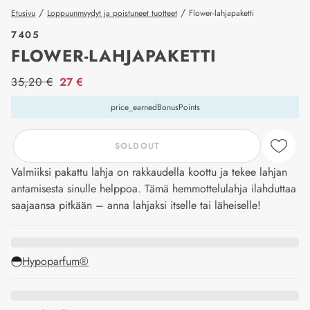
/
/
Etusivu
Loppuunmyydyt ja poistuneet tuotteet
Flower-lahjapaketti
7405
FLOWER-LAHJAPAKETTI
price_label
35,20 €
27 €
price_earnedBonusPoints
SOLDOUT
Valmiiksi pakattu lahja on rakkaudella koottu ja tekee lahjan
antamisesta sinulle helppoa. Tämä hemmottelulahja ilahduttaa
saajaansa pitkään – anna lahjaksi itselle tai läheiselle!
Hypoparfum®