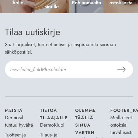
iholle
Pohjanmaalta
ostoksesta
sinulle
Tilaa uutiskirje
Saat tarjoukset, tuoreet uutiset ja inspiraatiota suoraan
sähköpostiisi.
Hyväksyn
Tilaus- ja toimitusehdot
ja
Tietosuojaselosteen
.
*
MEISTÄ
TIETOA
OLEMME
FOOTER_P
Dermosil
Meillä teet
TILAAJALLE
TÄÄLLÄ
tuntuu hyvältä
DermoKlubi
ostoksia
SINUA
turvallisesti
VARTEN
Tuotteet ja
Tilaus- ja