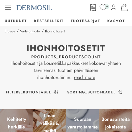
0
UUTUUDET
BESTSELLERIT
TUOTESARJAT
KASVOT
/
/
Etusivu
Vartalonhoito
Ihonhoitosetit
IHONHOITOSETIT
PRODUCTS_PRODUCTSCOUNT
Ihonhoitosetit ja kosmetiikkapakkaukset kokoavat yhteen
tarvitsemasi tuotteet päivittäiseen
ihonhoitorutiiniin.
read_more
FILTERS_BUTTONLABEL
SORTING_BUTTONLABEL
Ilman
Kehitetty
Suoraan
Bonuspisteitä
välikäsiä,
herkälle
varastoltamme
jokaisesta
meiltä