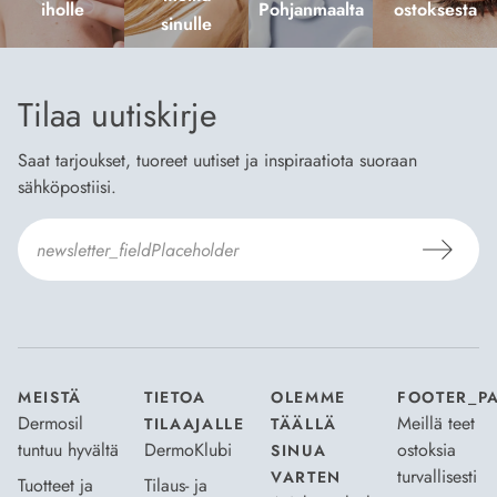
iholle
Pohjanmaalta
ostoksesta
sinulle
Tilaa uutiskirje
Saat tarjoukset, tuoreet uutiset ja inspiraatiota suoraan
sähköpostiisi.
Hyväksyn
Tilaus- ja toimitusehdot
ja
Tietosuojaselosteen
.
*
MEISTÄ
TIETOA
OLEMME
FOOTER_P
Dermosil
Meillä teet
TILAAJALLE
TÄÄLLÄ
tuntuu hyvältä
DermoKlubi
ostoksia
SINUA
turvallisesti
VARTEN
Tuotteet ja
Tilaus- ja