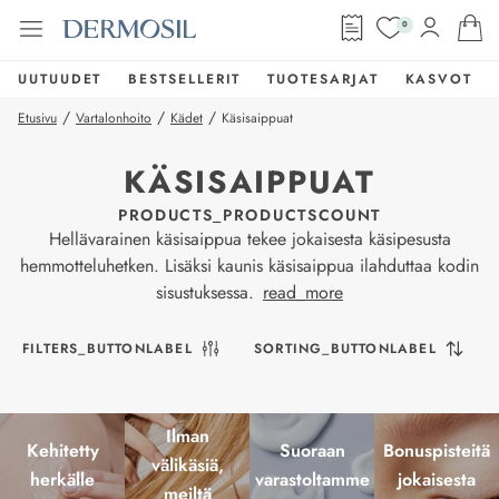
0
UUTUUDET
BESTSELLERIT
TUOTESARJAT
KASVOT
/
/
/
Etusivu
Vartalonhoito
Kädet
Käsisaippuat
KÄSISAIPPUAT
PRODUCTS_PRODUCTSCOUNT
Hellävarainen käsisaippua tekee jokaisesta käsipesusta
hemmotteluhetken. Lisäksi kaunis käsisaippua ilahduttaa kodin
sisustuksessa.
read_more
FILTERS_BUTTONLABEL
SORTING_BUTTONLABEL
Ilman
Kehitetty
Suoraan
Bonuspisteitä
välikäsiä,
herkälle
varastoltamme
jokaisesta
meiltä