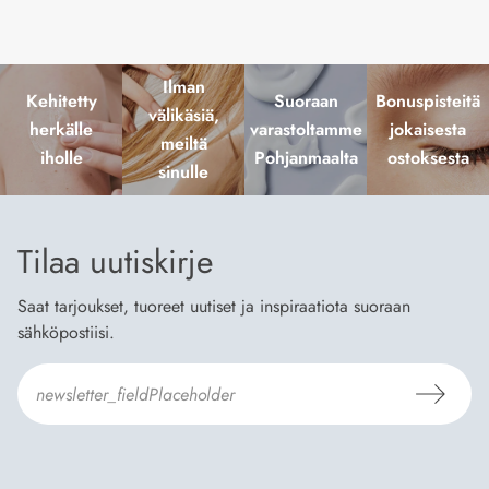
Ilman
Kehitetty
Suoraan
Bonuspisteitä
välikäsiä,
herkälle
varastoltamme
jokaisesta
meiltä
iholle
Pohjanmaalta
ostoksesta
sinulle
Tilaa uutiskirje
Saat tarjoukset, tuoreet uutiset ja inspiraatiota suoraan
sähköpostiisi.
Hyväksyn
Tilaus- ja toimitusehdot
ja
Tietosuojaselosteen
.
*