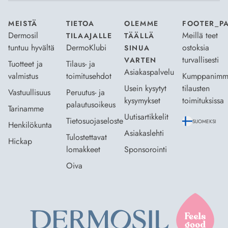
MEISTÄ
TIETOA
OLEMME
FOOTER_P
Dermosil
Meillä teet
TILAAJALLE
TÄÄLLÄ
tuntuu hyvältä
DermoKlubi
ostoksia
SINUA
turvallisesti
VARTEN
Tuotteet ja
Tilaus- ja
Asiakaspalvelu
valmistus
toimitusehdot
Kumppanimm
Usein kysytyt
tilausten
Vastuullisuus
Peruutus- ja
kysymykset
toimituksissa
palautusoikeus
Tarinamme
Uutisartikkelit
Tietosuojaseloste
SUOMEKSI
Henkilökunta
Asiakaslehti
Tulostettavat
Hickap
lomakkeet
Sponsorointi
Oiva