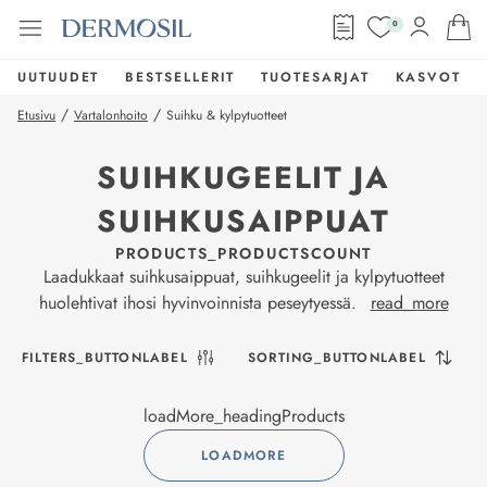
0
UUTUUDET
BESTSELLERIT
TUOTESARJAT
KASVOT
/
/
Etusivu
Vartalonhoito
Suihku & kylpytuotteet
SUIHKUGEELIT JA
SUIHKUSAIPPUAT
PRODUCTS_PRODUCTSCOUNT
Laadukkaat suihkusaippuat, suihkugeelit ja kylpytuotteet
huolehtivat ihosi hyvinvoinnista peseytyessä.
read_more
FILTERS_BUTTONLABEL
SORTING_BUTTONLABEL
loadMore_headingProducts
LOADMORE