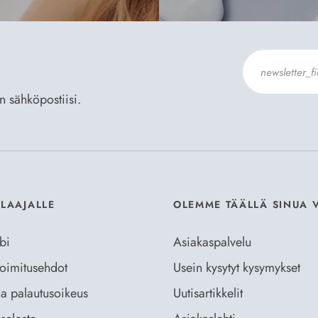
an sähköpostiisi.
Hyväksyn
Til
ILAAJALLE
OLEMME TÄÄLLÄ SINUA 
bi
Asiakaspalvelu
 toimitusehdot
Usein kysytyt kysymykset
ja palautusoikeus
Uutisartikkelit