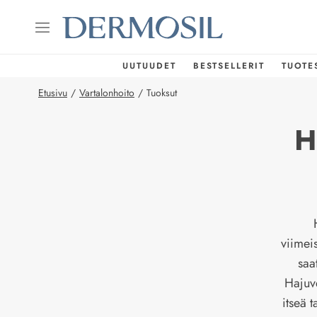
UUTUUDET
BESTSELLERIT
TUOTE
Etusivu
/
Vartalonhoito
/
Tuoksut
H
viimeis
saa
Hajuve
itseä 