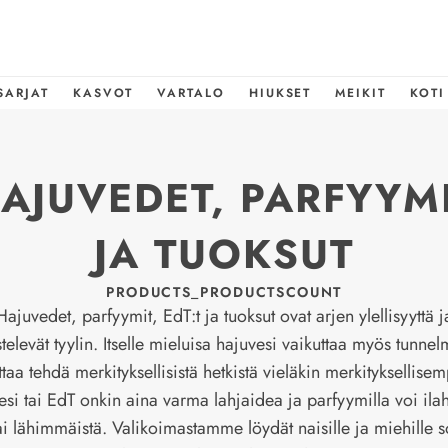
SARJAT
KASVOT
VARTALO
HIUKSET
MEIKIT
KOTI
AJUVEDET, PARFYYM
JA TUOKSUT
PRODUCTS_PRODUCTSCOUNT
Hajuvedet, parfyymit, EdT:t ja tuoksut ovat arjen ylellisyyttä j
televät tyylin. Itselle mieluisa hajuvesi vaikuttaa myös tunne
ttaa tehdä merkityksellisistä hetkistä vieläkin merkityksellisem
si tai EdT onkin aina varma lahjaidea ja parfyymilla voi ila
tai lähimmäistä. Valikoimastamme löydät naisille ja miehille s