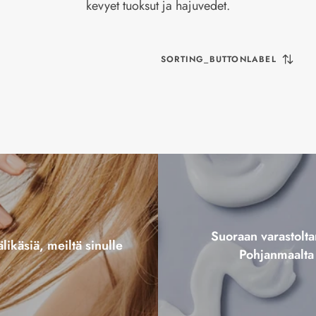
kevyet tuoksut ja hajuvedet.
SORTING_BUTTONLABEL
Suoraan varastol
likäsiä, meiltä sinulle
Pohjanmaalta