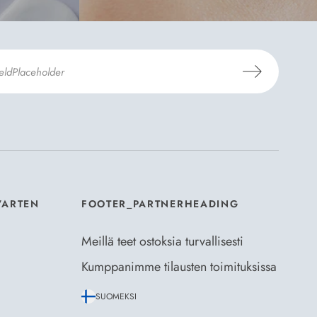
aus- ja toimitusehdot
ja
Tietosuojaselosteen
.
*
VARTEN
FOOTER_PARTNERHEADING
Meillä teet ostoksia turvallisesti
Kumppanimme tilausten toimituksissa
SUOMEKSI