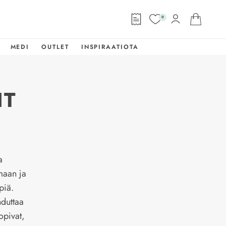
0
MEDI
OUTLET
INSPIRAATIOTA
IT
a
lmaan ja
piä.
hduttaa
opivat,