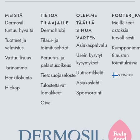
MEISTÄ
TIETOA
OLEMME
FOOTER_P
Dermosil
Meillä teet
TILAAJALLE
TÄÄLLÄ
tuntuu hyvältä
DermoKlubi
ostoksia
SINUA
turvallisesti
VARTEN
Tuotteet ja
Tilaus- ja
Asiakaspalvelu
valmistus
toimitusehdot
Kumppanimm
Usein kysytyt
tilausten
Vastuullisuus
Peruutus- ja
kysymykset
toimituksissa
palautusoikeus
Tarinamme
Uutisartikkelit
Tietosuojaseloste
SUOMEKSI
Henkilökunta
Asiakaslehti
Tulostettavat
Hickap
lomakkeet
Sponsorointi
Oiva