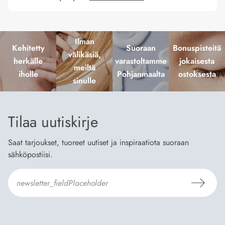
Ilman
Kehitetty
Suoraan
Bonuspisteitä
välikäsiä,
herkälle
varastoltamme
jokaisesta
meiltä
iholle
Pohjanmaalta
ostoksesta
sinulle
Tilaa uutiskirje
Saat tarjoukset, tuoreet uutiset ja inspiraatiota suoraan
sähköpostiisi.
Hyväksyn
Tilaus- ja toimitusehdot
ja
Tietosuojaselosteen
.
*