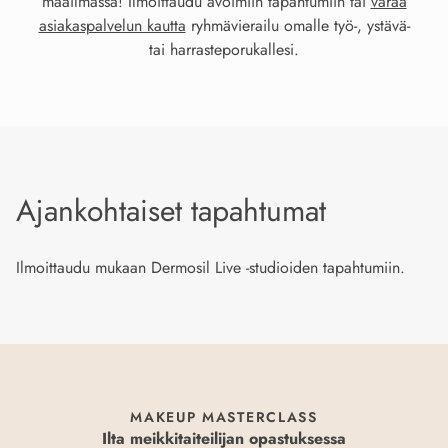
maailmassa! Ilmoittaudu avoimiin tapahtumiin tai
varaa
asiakaspalvelun kautta
ryhmävierailu omalle työ-, ystävä-
tai harrasteporukallesi.
Ajankohtaiset tapahtumat
Ilmoittaudu mukaan Dermosil Live -studioiden tapahtumiin.
MAKEUP MASTERCLASS
Ilta meikkitaiteilijan opastuksessa