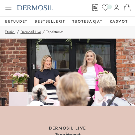
0
UUTUUDET
BESTSELLERIT
TUOTESARJAT
KASVOT
/
/
Etusivu
Dermosil Live
Tapahtumat
DERMOSIL LIVE
Tapahtumat