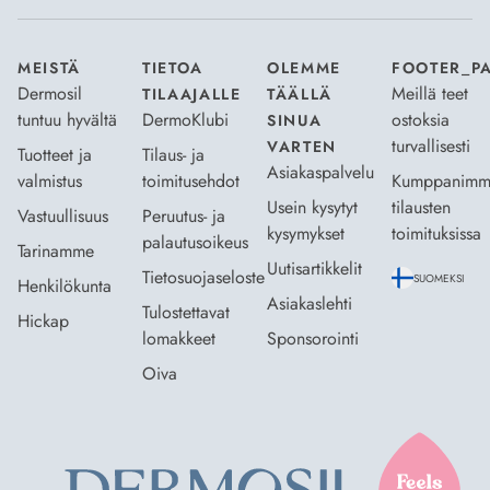
MEISTÄ
TIETOA
OLEMME
FOOTER_P
Dermosil
Meillä teet
TILAAJALLE
TÄÄLLÄ
tuntuu hyvältä
DermoKlubi
ostoksia
SINUA
turvallisesti
VARTEN
Tuotteet ja
Tilaus- ja
Asiakaspalvelu
valmistus
toimitusehdot
Kumppanimm
Usein kysytyt
tilausten
Vastuullisuus
Peruutus- ja
kysymykset
toimituksissa
palautusoikeus
Tarinamme
Uutisartikkelit
Tietosuojaseloste
SUOMEKSI
Henkilökunta
Asiakaslehti
Tulostettavat
Hickap
lomakkeet
Sponsorointi
Oiva