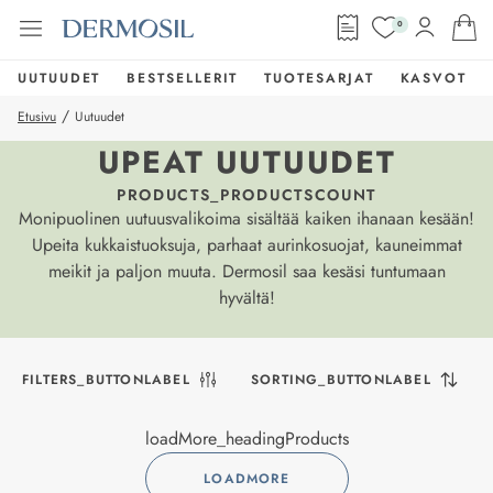
0
UUTUUDET
BESTSELLERIT
TUOTESARJAT
KASVOT
/
Etusivu
Uutuudet
UPEAT UUTUUDET
PRODUCTS_PRODUCTSCOUNT
Monipuolinen uutuusvalikoima sisältää kaiken ihanaan kesään!
Upeita kukkaistuoksuja, parhaat aurinkosuojat, kauneimmat
meikit ja paljon muuta. Dermosil saa kesäsi tuntumaan
hyvältä!
FILTERS_BUTTONLABEL
SORTING_BUTTONLABEL
loadMore_headingProducts
LOADMORE