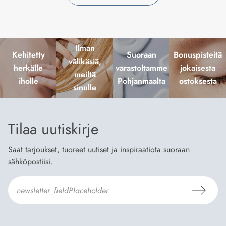
Ilman
Kehitetty
Suoraan
Bonuspisteitä
välikäsiä,
herkälle
varastoltamme
jokaisesta
meiltä
iholle
Pohjanmaalta
ostoksesta
sinulle
Tilaa uutiskirje
Saat tarjoukset, tuoreet uutiset ja inspiraatiota suoraan
sähköpostiisi.
Hyväksyn
Tilaus- ja toimitusehdot
ja
Tietosuojaselosteen
.
*