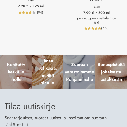
4280
9,90 €
/ 125 ml
3440
(
194
)
7,90 €
/ 300 ml
product_reviewNumberLabel
product_previousSalePrice
6 €
(
777
)
product_review
Ilman
Kehitetty
Suoraan
Bonuspisteitä
välikäsiä,
herkälle
varastoltamme
jokaisesta
meiltä
iholle
Pohjanmaalta
ostoksesta
sinulle
Tilaa uutiskirje
Saat tarjoukset, tuoreet uutiset ja inspiraatiota suoraan
sähköpostiisi.