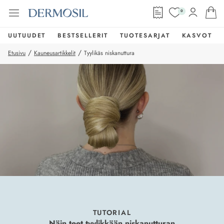
0
UUTUUDET
BESTSELLERIT
TUOTESARJAT
KASVOT
/
/
Etusivu
Kauneusartikkelit
Tyylikäs niskanuttura
TUTORIAL
Näin teet tyylikkään niskanutturan