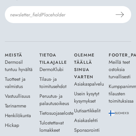
Hyväksyn
Tilaus- ja toimitusehdot
ja
Tietosuojaselosteen
.
*
MEISTÄ
TIETOA
OLEMME
FOOTER_P
Dermosil
Meillä teet
TILAAJALLE
TÄÄLLÄ
tuntuu hyvältä
DermoKlubi
ostoksia
SINUA
turvallisesti
VARTEN
Tuotteet ja
Tilaus- ja
Asiakaspalvelu
valmistus
toimitusehdot
Kumppanimm
Usein kysytyt
tilausten
Vastuullisuus
Peruutus- ja
kysymykset
toimituksissa
palautusoikeus
Tarinamme
Uutisartikkelit
Tietosuojaseloste
SUOMEKSI
Henkilökunta
Asiakaslehti
Tulostettavat
Hickap
lomakkeet
Sponsorointi