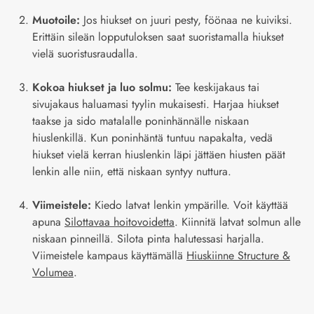
Muotoile:
Jos hiukset on juuri pesty, föönaa ne kuiviksi.
Erittäin sileän lopputuloksen saat suoristamalla hiukset
vielä suoristusraudalla.
Kokoa hiukset ja luo solmu:
Tee keskijakaus tai
sivujakaus haluamasi tyylin mukaisesti. Harjaa hiukset
taakse ja sido matalalle poninhännälle niskaan
hiuslenkillä. Kun poninhäntä tuntuu napakalta, vedä
hiukset vielä kerran hiuslenkin läpi jättäen hiusten päät
lenkin alle niin, että niskaan syntyy nuttura.
Viimeistele:
Kiedo latvat lenkin ympärille. Voit käyttää
apuna
Silottavaa hoitovoidetta
. Kiinnitä latvat solmun alle
niskaan pinneillä. Silota pinta halutessasi harjalla.
Viimeistele kampaus käyttämällä
Hiuskiinne Structure &
Volumea
.