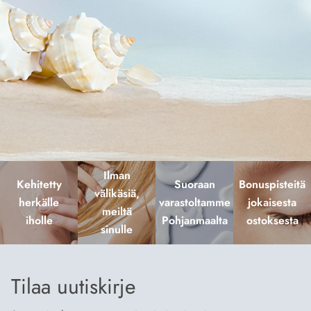
Ilman
Kehitetty
Suoraan
Bonuspisteitä
välikäsiä,
herkälle
varastoltamme
jokaisesta
meiltä
iholle
Pohjanmaalta
ostoksesta
sinulle
Tilaa uutiskirje