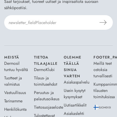
Saat tarjoukset, tuoreet uutiset ja inspiraatiota suoraan
sähköpostiisi.
Hyväksyn
Tilaus- ja toimitusehdot
ja
Tietosuojaselosteen
.
*
MEISTÄ
TIETOA
OLEMME
FOOTER_P
Dermosil
Meillä teet
TILAAJALLE
TÄÄLLÄ
tuntuu hyvältä
DermoKlubi
ostoksia
SINUA
turvallisesti
VARTEN
Tuotteet ja
Tilaus- ja
Asiakaspalvelu
valmistus
toimitusehdot
Kumppanimm
Usein kysytyt
tilausten
Vastuullisuus
Peruutus- ja
kysymykset
toimituksissa
palautusoikeus
Tarinamme
Uutisartikkelit
Tietosuojaseloste
SUOMEKSI
Henkilökunta
Asiakaslehti
Tulostettavat