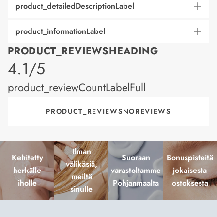
product_detailedDescriptionLabel
product_informationLabel
PRODUCT_REVIEWSHEADING
product_rating
4.1/5
product_reviewCountLabelFull
PRODUCT_REVIEWSNOREVIEWS
Ilman
Kehitetty
Suoraan
Bonuspisteitä
välikäsiä,
herkälle
varastoltamme
jokaisesta
meiltä
iholle
Pohjanmaalta
ostoksesta
sinulle