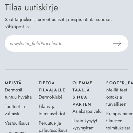
Tilaa uutiskirje
Saat tarjoukset, tuoreet uutiset ja inspiraatiota suoraan
sähköpostiisi.
Hyväksyn
Tilaus- ja toimitusehdot
ja
Tietosuojaselosteen
.
*
MEISTÄ
TIETOA
OLEMME
FOOTER_P
Dermosil
Meillä teet
TILAAJALLE
TÄÄLLÄ
tuntuu hyvältä
DermoKlubi
ostoksia
SINUA
turvallisesti
VARTEN
Tuotteet ja
Tilaus- ja
Asiakaspalvelu
valmistus
toimitusehdot
Kumppanimm
Usein kysytyt
tilausten
Vastuullisuus
Peruutus- ja
kysymykset
toimituksissa
palautusoikeus
Tarinamme