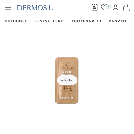
0
UUTUUDET
BESTSELLERIT
TUOTESARJAT
KASVOT
soldOut