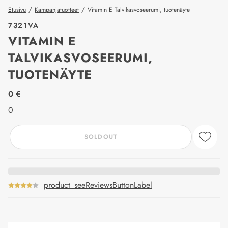
/
/
Etusivu
Kampanjatuotteet
Vitamin E Talvikasvoseerumi, tuotenäyte
7321VA
VITAMIN E
TALVIKASVOSEERUMI,
TUOTENÄYTE
price_label
0 €
0
SOLDOUT
product_seeReviewsButtonLabel