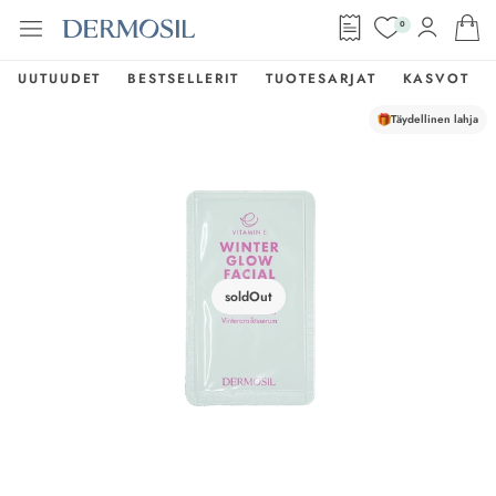
0
UUTUUDET
BESTSELLERIT
TUOTESARJAT
KASVOT
Täydellinen lahja
soldOut