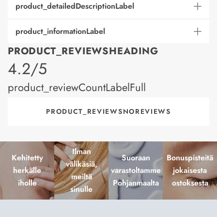
product_detailedDescriptionLabel
product_informationLabel
PRODUCT_REVIEWSHEADING
product_rating
4.2/5
product_reviewCountLabelFull
PRODUCT_REVIEWSNOREVIEWS
Ilman
Kehitetty
Suoraan
Bonuspisteitä
välikäsiä,
herkälle
varastoltamme
jokaisesta
meiltä
iholle
Pohjanmaalta
ostoksesta
sinulle