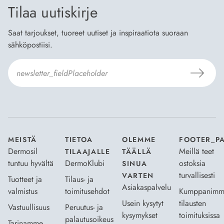
Tilaa uutiskirje
Saat tarjoukset, tuoreet uutiset ja inspiraatiota suoraan
sähköpostiisi.
Hyväksyn
Tilaus- ja toimitusehdot
ja
Tietosuojaselosteen
.
*
MEISTÄ
TIETOA
OLEMME
FOOTER_P
Dermosil
Meillä teet
TILAAJALLE
TÄÄLLÄ
tuntuu hyvältä
DermoKlubi
ostoksia
SINUA
turvallisesti
VARTEN
Tuotteet ja
Tilaus- ja
Asiakaspalvelu
valmistus
toimitusehdot
Kumppanimm
Usein kysytyt
tilausten
Vastuullisuus
Peruutus- ja
kysymykset
toimituksissa
palautusoikeus
Tarinamme