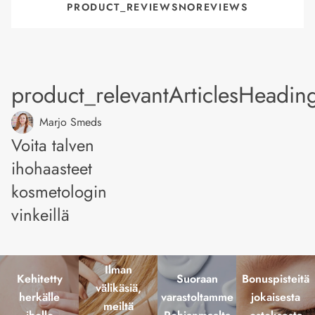
PRODUCT_REVIEWSNOREVIEWS
product_relevantArticlesHeadin
Marjo Smeds
Voita talven
ihohaasteet
kosmetologin
vinkeillä
Ilman
Kehitetty
Suoraan
Bonuspisteitä
välikäsiä,
herkälle
varastoltamme
jokaisesta
meiltä