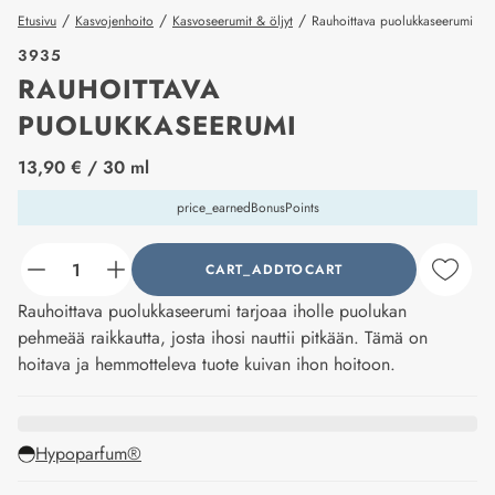
/
/
/
Etusivu
Kasvojenhoito
Kasvoseerumit & öljyt
Rauhoittava puolukkaseerumi
3935
RAUHOITTAVA
PUOLUKKASEERUMI
price_label
13,90 €
/ 30 ml
price_earnedBonusPoints
CART_ADDTOCART
counter_current
Rauhoittava puolukkaseerumi tarjoaa iholle puolukan
pehmeää raikkautta, josta ihosi nauttii pitkään. Tämä on
hoitava ja hemmotteleva tuote kuivan ihon hoitoon.
Hypoparfum®