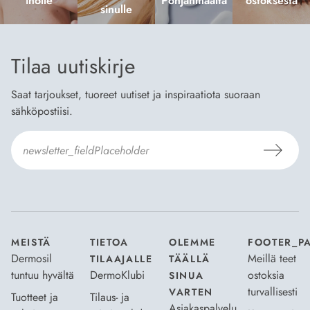
iholle
Pohjanmaalta
ostoksesta
sinulle
Tilaa uutiskirje
Saat tarjoukset, tuoreet uutiset ja inspiraatiota suoraan
sähköpostiisi.
Hyväksyn
Tilaus- ja toimitusehdot
ja
Tietosuojaselosteen
.
*
MEISTÄ
TIETOA
OLEMME
FOOTER_P
Dermosil
Meillä teet
TILAAJALLE
TÄÄLLÄ
tuntuu hyvältä
DermoKlubi
ostoksia
SINUA
turvallisesti
VARTEN
Tuotteet ja
Tilaus- ja
Asiakaspalvelu