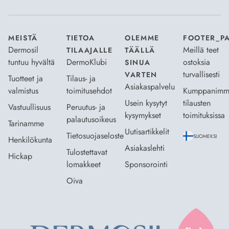
MEISTÄ
TIETOA
OLEMME
FOOTER_P
Dermosil
Meillä teet
TILAAJALLE
TÄÄLLÄ
tuntuu hyvältä
DermoKlubi
ostoksia
SINUA
turvallisesti
VARTEN
Tuotteet ja
Tilaus- ja
Asiakaspalvelu
valmistus
toimitusehdot
Kumppanimm
Usein kysytyt
tilausten
Vastuullisuus
Peruutus- ja
kysymykset
toimituksissa
palautusoikeus
Tarinamme
Uutisartikkelit
Tietosuojaseloste
SUOMEKSI
Henkilökunta
Asiakaslehti
Tulostettavat
Hickap
lomakkeet
Sponsorointi
Oiva