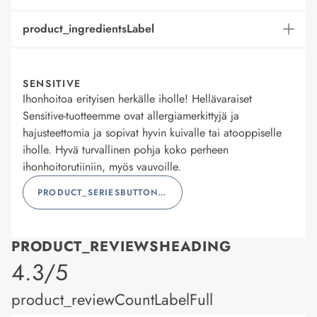
product_ingredientsLabel
SENSITIVE
Ihonhoitoa erityisen herkälle iholle! Hellävaraiset
Sensitive-tuotteemme ovat allergiamerkittyjä ja
hajusteettomia ja sopivat hyvin kuivalle tai atooppiselle
iholle. Hyvä turvallinen pohja koko perheen
ihonhoitorutiiniin, myös vauvoille.
PRODUCT_SERIESBUTTONLABEL
PRODUCT_REVIEWSHEADING
product_rating
4.3/5
product_reviewCountLabelFull