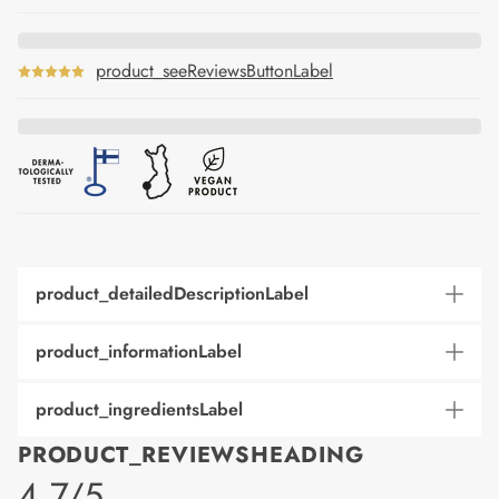
product_seeReviewsButtonLabel
product_detailedDescriptionLabel
product_informationLabel
product_ingredientsLabel
PRODUCT_REVIEWSHEADING
product_rating
4.7/5