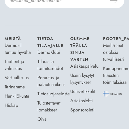
Hyväksyn
Tilaus- ja toimitusehdot
ja
Tietosuojaselosteen
.
*
MEISTÄ
TIETOA
OLEMME
FOOTER_P
Dermosil
Meillä teet
TILAAJALLE
TÄÄLLÄ
tuntuu hyvältä
DermoKlubi
ostoksia
SINUA
turvallisesti
VARTEN
Tuotteet ja
Tilaus- ja
Asiakaspalvelu
valmistus
toimitusehdot
Kumppanimm
Usein kysytyt
tilausten
Vastuullisuus
Peruutus- ja
kysymykset
toimituksissa
palautusoikeus
Tarinamme
Uutisartikkelit
Tietosuojaseloste
SUOMEKSI
Henkilökunta
Asiakaslehti
Tulostettavat
Hickap
lomakkeet
Sponsorointi
Oiva