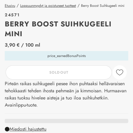
/
/
Etusivu
Loppuunmyydyt ja poistuneet tuotteet
Berry Boost Suihkugeeli mini
24571
BERRY BOOST SUIHKUGEELI
MINI
price_label
3,90 €
/ 100 ml
price_earnedBonusPoints
SOLDOUT
Pirteän raikas suihkugeeli pesee ihon puhtaaksi hellävaraisen
tehokkaasti tehden ihosta pehmeän ja kimmoisan. Hurmaavan
raikas tuoksu hivelee aisteja ja tuo iloa suihkuhetkiin.
Avainlippu-tuote.
Miedosti hajustettu