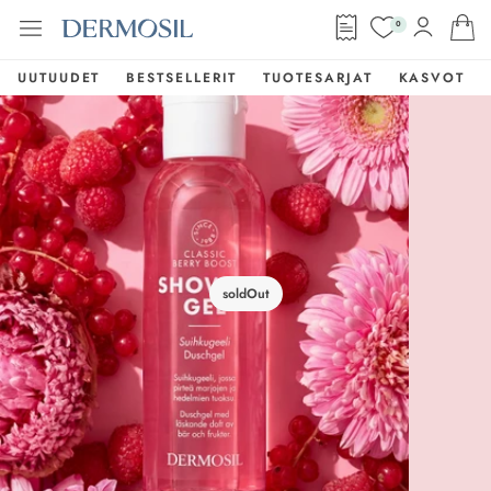
0
UUTUUDET
BESTSELLERIT
TUOTESARJAT
KASVOT
soldOut