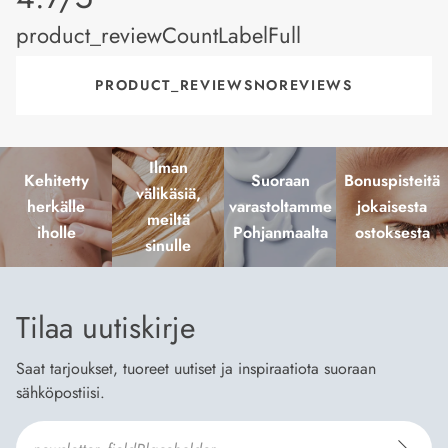
product_reviewCountLabelFull
PRODUCT_REVIEWSNOREVIEWS
Ilman
Kehitetty
Suoraan
Bonuspisteitä
välikäsiä,
herkälle
varastoltamme
jokaisesta
meiltä
iholle
Pohjanmaalta
ostoksesta
sinulle
Tilaa uutiskirje
Saat tarjoukset, tuoreet uutiset ja inspiraatiota suoraan
sähköpostiisi.