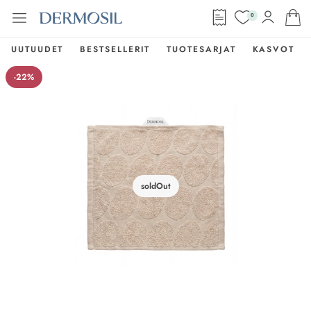
0
UUTUUDET
BESTSELLERIT
TUOTESARJAT
KASVOT
-22%
soldOut