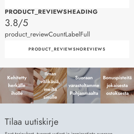
PRODUCT_REVIEWSHEADING
product_rating
3.8/5
product_reviewCountLabelFull
PRODUCT_REVIEWSNOREVIEWS
Ilman
Kehitetty
Suoraan
Bonuspisteitä
välikäsiä,
herkälle
varastoltamme
jokaisesta
meiltä
iholle
Pohjanmaalta
ostoksesta
sinulle
Tilaa uutiskirje
Saat tarjoukset, tuoreet uutiset ja inspiraatiota suoraan