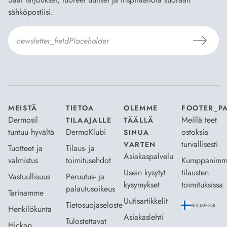
sähköpostiisi.
Hyväksyn
Tilaus- ja toimitusehdot
ja
Tietosuojaselosteen
.
*
MEISTÄ
TIETOA
OLEMME
FOOTER_P
Dermosil
Meillä teet
TILAAJALLE
TÄÄLLÄ
tuntuu hyvältä
DermoKlubi
ostoksia
SINUA
turvallisesti
VARTEN
Tuotteet ja
Tilaus- ja
Asiakaspalvelu
valmistus
toimitusehdot
Kumppanimm
Usein kysytyt
tilausten
Vastuullisuus
Peruutus- ja
kysymykset
toimituksissa
palautusoikeus
Tarinamme
Uutisartikkelit
Tietosuojaseloste
SUOMEKSI
Henkilökunta
Asiakaslehti
Tulostettavat
Hickap