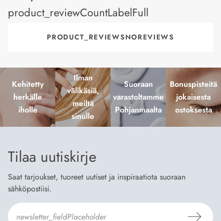
product_reviewCountLabelFull
PRODUCT_REVIEWSNOREVIEWS
Ilman
Kehitetty
Suoraan
Bonuspisteitä
välikäsiä,
herkälle
varastoltamme
jokaisesta
meiltä
iholle
Pohjanmaalta
ostoksesta
sinulle
Tilaa uutiskirje
Saat tarjoukset, tuoreet uutiset ja inspiraatiota suoraan
sähköpostiisi.