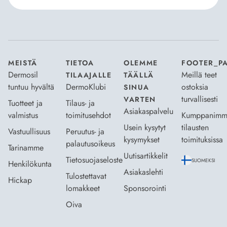
Hyväksyn
Tilaus- ja toimitusehdot
ja
Tietosuojaselosteen
.
*
MEISTÄ
TIETOA
OLEMME
FOOTER_P
Dermosil
Meillä teet
TILAAJALLE
TÄÄLLÄ
tuntuu hyvältä
DermoKlubi
ostoksia
SINUA
turvallisesti
VARTEN
Tuotteet ja
Tilaus- ja
Asiakaspalvelu
valmistus
toimitusehdot
Kumppanimm
Usein kysytyt
tilausten
Vastuullisuus
Peruutus- ja
kysymykset
toimituksissa
palautusoikeus
Tarinamme
Uutisartikkelit
Tietosuojaseloste
SUOMEKSI
Henkilökunta
Asiakaslehti
Tulostettavat
Hickap
lomakkeet
Sponsorointi
Oiva