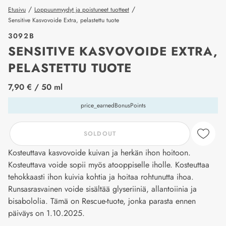
/
/
Etusivu
Loppuunmyydyt ja poistuneet tuotteet
Sensitive Kasvovoide Extra, pelastettu tuote
3092B
SENSITIVE KASVOVOIDE EXTRA,
PELASTETTU TUOTE
price_label
7,90 €
/ 50 ml
price_earnedBonusPoints
SOLDOUT
Kosteuttava kasvovoide kuivan ja herkän ihon hoitoon.
Kosteuttava voide sopii myös atooppiselle iholle. Kosteuttaa
tehokkaasti ihon kuivia kohtia ja hoitaa rohtunutta ihoa.
Runsasrasvainen voide sisältää glyseriiniä, allantoiinia ja
bisabololia. Tämä on Rescue-tuote, jonka parasta ennen
päiväys on 1.10.2025.