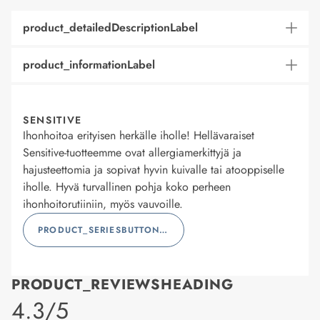
product_detailedDescriptionLabel
product_informationLabel
SENSITIVE
Ihonhoitoa erityisen herkälle iholle! Hellävaraiset
Sensitive-tuotteemme ovat allergiamerkittyjä ja
hajusteettomia ja sopivat hyvin kuivalle tai atooppiselle
iholle. Hyvä turvallinen pohja koko perheen
ihonhoitorutiiniin, myös vauvoille.
PRODUCT_SERIESBUTTONLABEL
PRODUCT_REVIEWSHEADING
product_rating
4.3/5