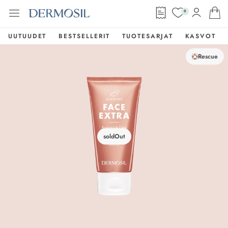
0
UUTUUDET
BESTSELLERIT
TUOTESARJAT
KASVOT
Rescue
soldOut