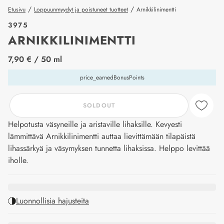
/
/
Etusivu
Loppuunmyydyt ja poistuneet tuotteet
Arnikkilinimentti
3975
ARNIKKILINIMENTTI
price_label
7,90 €
/ 50 ml
price_earnedBonusPoints
SOLDOUT
Helpotusta väsyneille ja aristaville lihaksille. Kevyesti
lämmittävä Arnikkilinimentti auttaa lievittämään tilapäistä
lihassärkyä ja väsymyksen tunnetta lihaksissa. Helppo levittää
iholle.
Luonnollisia hajusteita