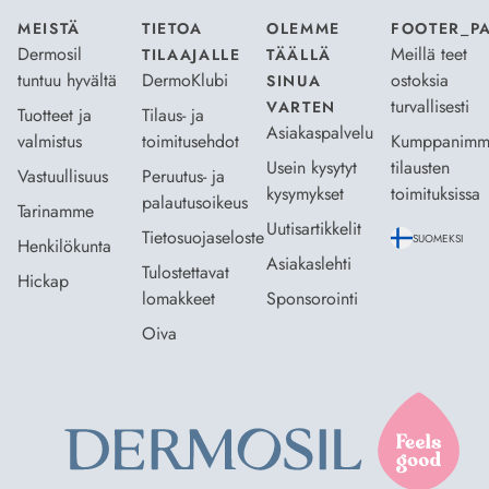
MEISTÄ
TIETOA
OLEMME
FOOTER_P
Dermosil
Meillä teet
TILAAJALLE
TÄÄLLÄ
tuntuu hyvältä
DermoKlubi
ostoksia
SINUA
turvallisesti
VARTEN
Tuotteet ja
Tilaus- ja
Asiakaspalvelu
valmistus
toimitusehdot
Kumppanimm
Usein kysytyt
tilausten
Vastuullisuus
Peruutus- ja
kysymykset
toimituksissa
palautusoikeus
Tarinamme
Uutisartikkelit
Tietosuojaseloste
SUOMEKSI
Henkilökunta
Asiakaslehti
Tulostettavat
Hickap
lomakkeet
Sponsorointi
Oiva