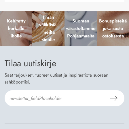
Ilman
Kehitetty
Suoraan
Bonuspisteitä
välikäsiä,
herkälle
varastoltamme
jokaisesta
meiltä
iholle
Pohjanmaalta
ostoksesta
sinulle
Tilaa uutiskirje
Saat tarjoukset, tuoreet uutiset ja inspiraatiota suoraan
sähköpostiisi.
Hyväksyn
Tilaus- ja toimitusehdot
ja
Tietosuojaselosteen
.
*