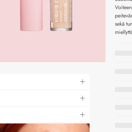
Voiteen
peitevär
sekä tu
miellytt