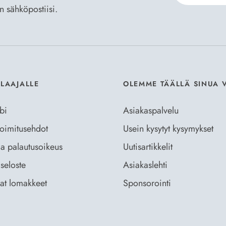
an sähköpostiisi.
Hyväksyn
Til
ILAAJALLE
OLEMME TÄÄLLÄ SINUA 
bi
Asiakaspalvelu
 toimitusehdot
Usein kysytyt kysymykset
ja palautusoikeus
Uutisartikkelit
seloste
Asiakaslehti
vat lomakkeet
Sponsorointi