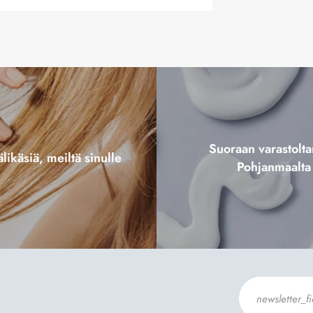
Suoraan varastol
likäsiä, meiltä sinulle
Pohjanmaalta