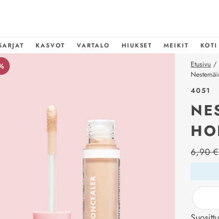
SARJAT
KASVOT
VARTALO
HIUKSET
MEIKIT
KOTI
Etusivu
/
%
Nestemäin
4051
NE
HO
price_l
6,90 €
Suositt