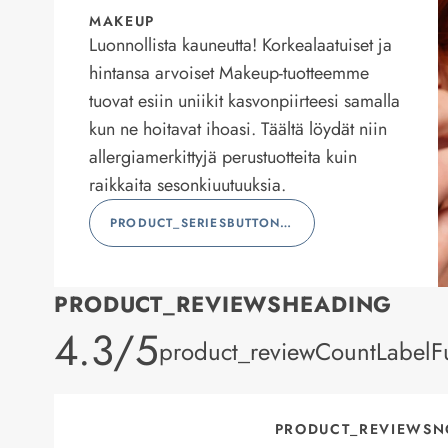
MAKEUP
Luonnollista kauneutta! Korkealaatuiset ja
hintansa arvoiset Makeup-tuotteemme
tuovat esiin uniikit kasvonpiirteesi samalla
kun ne hoitavat ihoasi. Täältä löydät niin
allergiamerkittyjä perustuotteita kuin
raikkaita sesonkiuutuuksia.
PRODUCT_SERIESBUTTONLABEL
PRODUCT_REVIEWSHEADING
product_rating
4.3/5
product_reviewCountLabelFu
PRODUCT_REVIEWSN