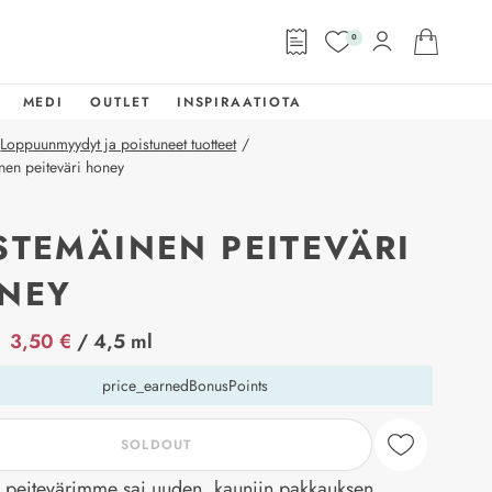
0
MEDI
OUTLET
INSPIRAATIOTA
Loppuunmyydyt ja poistuneet tuotteet
/
en peiteväri honey
STEMÄINEN PEITEVÄRI
NEY
abel
3,50 €
/ 4,5 ml
price_earnedBonusPoints
SOLDOUT
u peitevärimme sai uuden, kauniin pakkauksen.