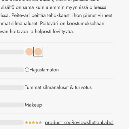
 sisältö on sama kuin aiemmin myynnissä olleessa
issä. Peiteväri peittää tehokkaasti ihon pienet virheet
mmat silmänaluset. Peiteväri on koostumukseltaan
ävän hoitavaa ja helposti levittyvää.
Hajustamaton
Tummat silmänaluset & turvotus
Makeup
product_seeReviewsButtonLabel