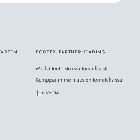
aus- ja toimitusehdot
ja
Tietosuojaselosteen
.
*
VARTEN
FOOTER_PARTNERHEADING
Meillä teet ostoksia turvallisesti
Kumppanimme tilausten toimituksissa
SUOMEKSI