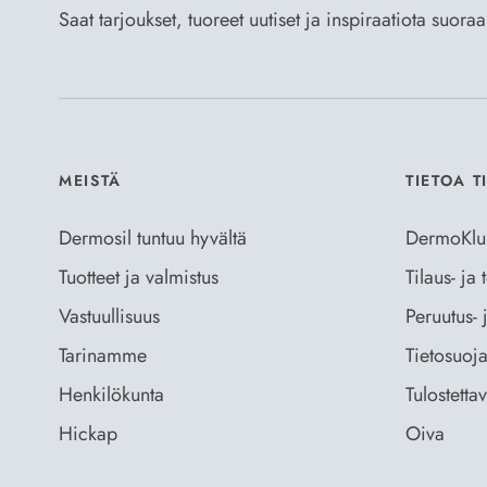
Saat tarjoukset, tuoreet uutiset ja inspiraatiota suora
MEISTÄ
TIETOA T
Dermosil tuntuu hyvältä
DermoKlu
Tuotteet ja valmistus
Tilaus- ja
Vastuullisuus
Peruutus- 
Tarinamme
Tietosuoja
Henkilökunta
Tulostetta
Hickap
Oiva