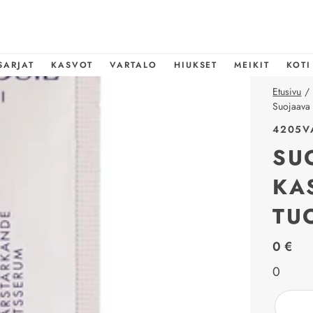
SARJAT
KASVOT
VARTALO
HIUKSET
MEIKIT
KOTI
Etusivu
/
Suojaava 
4205V
SU
KA
TU
price_l
0 €
0