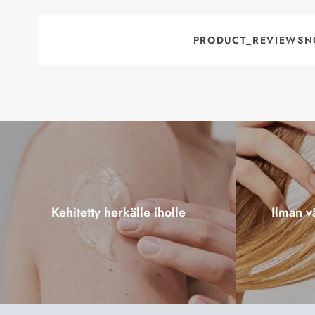
PRODUCT_REVIEWSN
Kehitetty herkälle iholle
Ilman vä