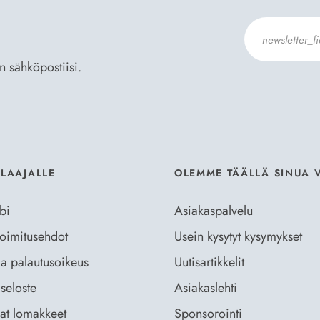
an sähköpostiisi.
Hyväksyn
Til
ILAAJALLE
OLEMME TÄÄLLÄ SINUA 
bi
Asiakaspalvelu
 toimitusehdot
Usein kysytyt kysymykset
ja palautusoikeus
Uutisartikkelit
seloste
Asiakaslehti
vat lomakkeet
Sponsorointi