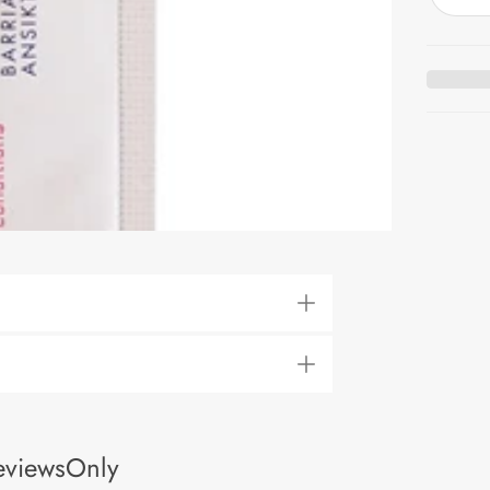
eviewsOnly