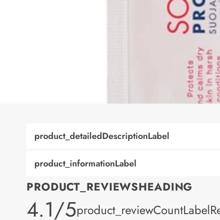
product_detailedDescriptionLabel
product_informationLabel
PRODUCT_REVIEWSHEADING
product_rating
4.1/5
product_reviewCountLabelR