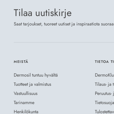
Tilaa uutiskirje
Saat tarjoukset, tuoreet uutiset ja inspiraatiota suora
MEISTÄ
TIETOA T
Dermosil tuntuu hyvältä
DermoKlu
Tuotteet ja valmistus
Tilaus- ja
Vastuullisuus
Peruutus- 
Tarinamme
Tietosuoja
Henkilökunta
Tulostetta