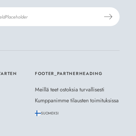
aus- ja toimitusehdot
ja
Tietosuojaselosteen
.
*
VARTEN
FOOTER_PARTNERHEADING
Meillä teet ostoksia turvallisesti
Kumppanimme tilausten toimituksissa
SUOMEKSI