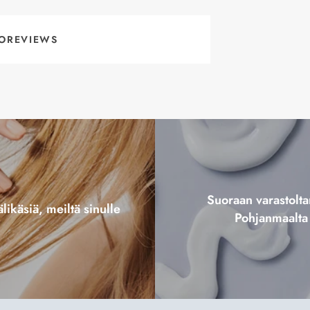
OREVIEWS
Suoraan varastol
likäsiä, meiltä sinulle
Pohjanmaalta