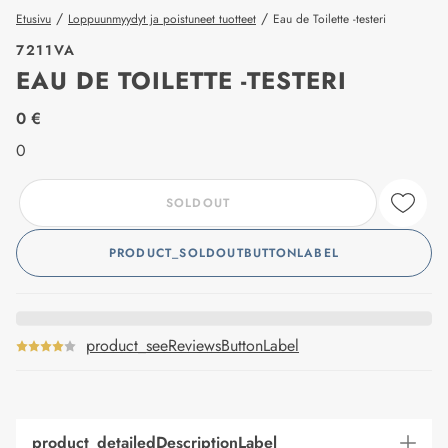
/
/
Etusivu
Loppuunmyydyt ja poistuneet tuotteet
Eau de Toilette -testeri
7211VA
EAU DE TOILETTE -TESTERI
price_label
0 €
0
SOLDOUT
PRODUCT_SOLDOUTBUTTONLABEL
product_seeReviewsButtonLabel
product_detailedDescriptionLabel