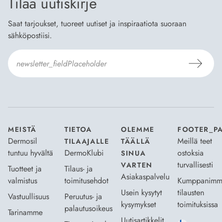
Tilaa uutiskirje
Saat tarjoukset, tuoreet uutiset ja inspiraatiota suoraan
sähköpostiisi.
Hyväksyn
Tilaus- ja toimitusehdot
ja
Tietosuojaselosteen
.
*
MEISTÄ
TIETOA
OLEMME
FOOTER_P
Dermosil
Meillä teet
TILAAJALLE
TÄÄLLÄ
tuntuu hyvältä
DermoKlubi
ostoksia
SINUA
turvallisesti
VARTEN
Tuotteet ja
Tilaus- ja
Asiakaspalvelu
valmistus
toimitusehdot
Kumppanimm
Usein kysytyt
tilausten
Vastuullisuus
Peruutus- ja
kysymykset
toimituksissa
palautusoikeus
Tarinamme
Uutisartikkelit