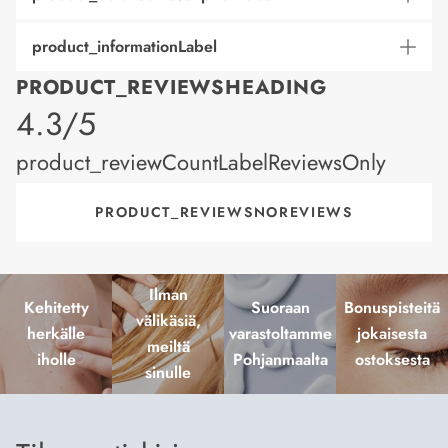
product_informationLabel
PRODUCT_REVIEWSHEADING
product_rating
4.3/5
product_reviewCountLabelReviewsOnly
PRODUCT_REVIEWSNOREVIEWS
Ilman
Kehitetty
Suoraan
Bonuspisteitä
välikäsiä,
herkälle
varastoltamme
jokaisesta
meiltä
iholle
Pohjanmaalta
ostoksesta
sinulle