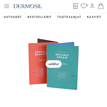
0
UUTUUDET
BESTSELLERIT
TUOTESARJAT
KASVOT
soldOut