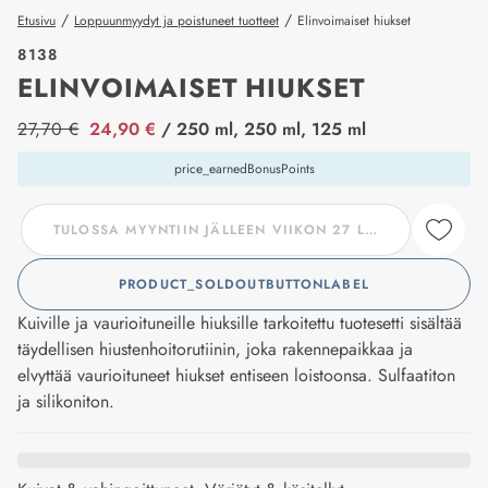
/
/
Etusivu
Loppuunmyydyt ja poistuneet tuotteet
Elinvoimaiset hiukset
8138
ELINVOIMAISET HIUKSET
price_label
27,70 €
24,90 €
/ 250 ml, 250 ml, 125 ml
price_earnedBonusPoints
TULOSSA MYYNTIIN JÄLLEEN VIIKON 27 LOPUSSA.
PRODUCT_SOLDOUTBUTTONLABEL
Kuiville ja vaurioituneille hiuksille tarkoitettu tuotesetti sisältää
täydellisen hiustenhoitorutiinin, joka rakennepaikkaa ja
elvyttää vaurioituneet hiukset entiseen loistoonsa. Sulfaatiton
ja silikoniton.