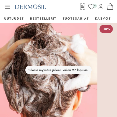
0
UUTUUDET
BESTSELLERIT
TUOTESARJAT
KASVOT
-10%
tulossa myyntiin jälleen viikon 27 lopussa.