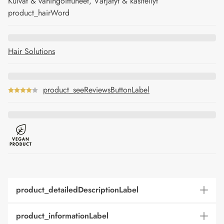
Kuivat & vahingoittuneet, Värjätyt & käsitellyt
product_hairWord
Hair Solutions
product_seeReviewsButtonLabel
product_detailedDescriptionLabel
product_informationLabel