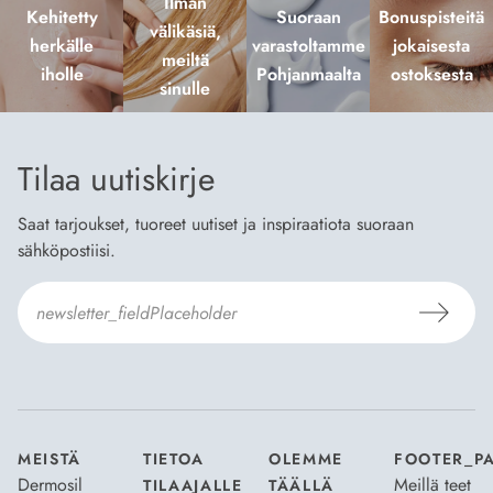
Ilman
Kehitetty
Suoraan
Bonuspisteitä
välikäsiä,
herkälle
varastoltamme
jokaisesta
meiltä
iholle
Pohjanmaalta
ostoksesta
sinulle
Tilaa uutiskirje
Saat tarjoukset, tuoreet uutiset ja inspiraatiota suoraan
sähköpostiisi.
Hyväksyn
Tilaus- ja toimitusehdot
ja
Tietosuojaselosteen
.
*
MEISTÄ
TIETOA
OLEMME
FOOTER_P
Dermosil
Meillä teet
TILAAJALLE
TÄÄLLÄ