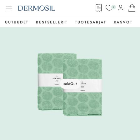
0
UUTUUDET
BESTSELLERIT
TUOTESARJAT
KASVOT
soldOut