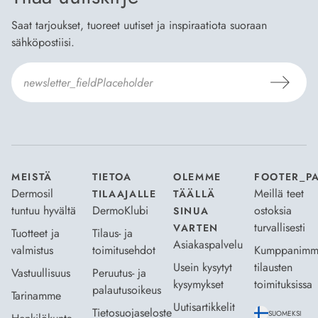
Saat tarjoukset, tuoreet uutiset ja inspiraatiota suoraan
sähköpostiisi.
Hyväksyn
Tilaus- ja toimitusehdot
ja
Tietosuojaselosteen
.
*
MEISTÄ
TIETOA
OLEMME
FOOTER_P
Dermosil
Meillä teet
TILAAJALLE
TÄÄLLÄ
tuntuu hyvältä
DermoKlubi
ostoksia
SINUA
turvallisesti
VARTEN
Tuotteet ja
Tilaus- ja
Asiakaspalvelu
valmistus
toimitusehdot
Kumppanimm
Usein kysytyt
tilausten
Vastuullisuus
Peruutus- ja
kysymykset
toimituksissa
palautusoikeus
Tarinamme
Uutisartikkelit
Tietosuojaseloste
SUOMEKSI