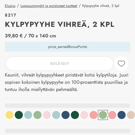
/
/
Etusivu
Loppuunmyydyt ja poistuneet tuotteet
Kylpypyyhe vihreä, 2 kpl
8217
KYLPYPYYHE VIHREÄ, 2 KPL
price_label
39,80 €
/ 70 x 140 cm
price_earnedBonusPoints
SOLDOUT
Kauniit, vihreät kylpypyyhkeet piristävät kotisi kylpytiloja. Juuri
sopivan kokoinen kylpypyyhe on 100-prosenttista puuvillaa ja
tuntuu iholla miellyttävän pehmeältä.