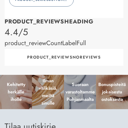
PRODUCT_REVIEWSHEADING
product_rating
4.4/5
product_reviewCountLabelFull
PRODUCT_REVIEWSNOREVIEWS
Ilman
Kehitetty
Suoraan
Bonuspisteitä
välikäsiä,
herkälle
varastoltamme
jokaisesta
meiltä
iholle
Pohjanmaalta
ostoksesta
sinulle
Tilaa uutiskirje