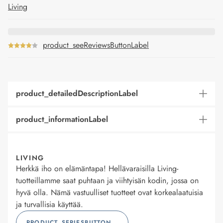
Living
product_seeReviewsButtonLabel
product_detailedDescriptionLabel
product_informationLabel
LIVING
Herkkä iho on elämäntapa! Hellävaraisilla Living-
tuotteillamme saat puhtaan ja viihtyisän kodin, jossa on
hyvä olla. Nämä vastuulliset tuotteet ovat korkealaatuisia
ja turvallisia käyttää.
PRODUCT_SERIESBUTTONLABEL