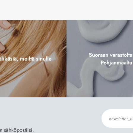
Suoraan varastol
likäsiä, meiltä sinulle
Pohjanmaalta
an sähköpostiisi.