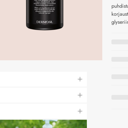
puhdista
korjaus
glyserii