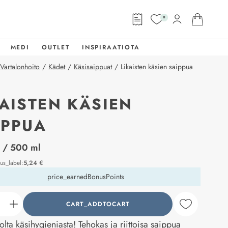
0
MEDI
OUTLET
INSPIRAATIOTA
Vartalonhoito
/
Kädet
/
Käsisaippuat
/
Likaisten käsien saippua
KAISTEN KÄSIEN
IPPUA
abel
€
/ 500 ml
ous_label
:
5,24 €
price_earnedBonusPoints
CART_ADDTOCART
counter_current
olta käsihygieniasta! Tehokas ja riittoisa saippua