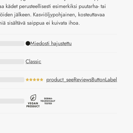
a kädet perusteellisesti esimerkiksi puutarha- tai
töiden jälkeen. Kasviöljypohjainen, kosteuttavaa
niä sisältävä saippua ei kuivata ihoa.
Miedosti hajustettu
Classic
product_seeReviewsButtonLabel