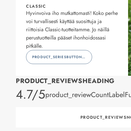
CLASSIC
Hyvinvoiva iho mutkattomasti! Koko perhe
voi turvallisesti käyttää suosittuja ja
riittoisia Classic-tuotteitamme. Jo näillä
perustuotteilla pääset ihonhoidossasi
pitkälle.
PRODUCT_SERIESBUTTONLABEL
PRODUCT_REVIEWSHEADING
product_rating
4.7/5
product_reviewCountLabelFu
PRODUCT_REVIEWSN