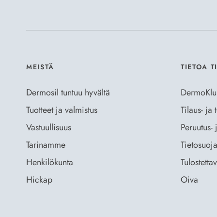
MEISTÄ
TIETOA T
Dermosil tuntuu hyvältä
DermoKlu
Tuotteet ja valmistus
Tilaus- ja
Vastuullisuus
Peruutus- 
Tarinamme
Tietosuoja
Henkilökunta
Tulostetta
Hickap
Oiva