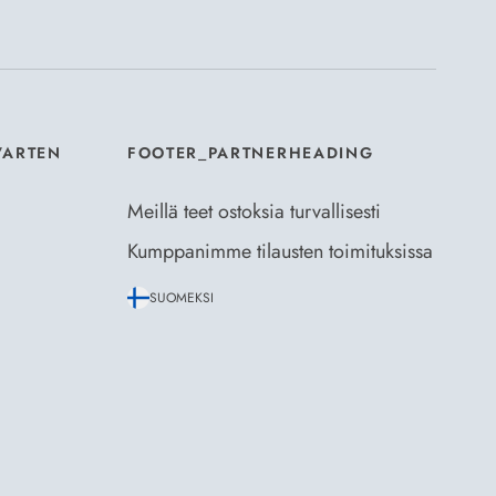
aus- ja toimitusehdot
ja
Tietosuojaselosteen
.
*
VARTEN
FOOTER_PARTNERHEADING
Meillä teet ostoksia turvallisesti
Kumppanimme tilausten toimituksissa
SUOMEKSI