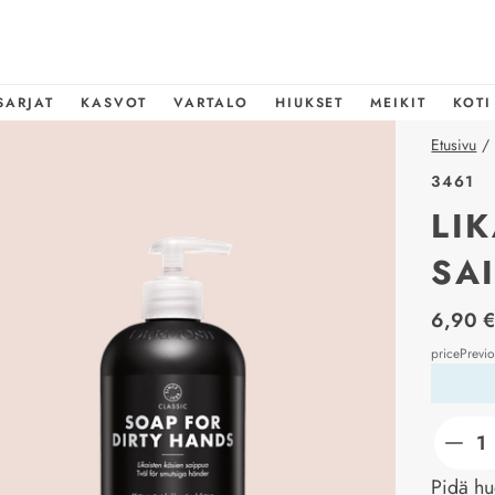
SARJAT
KASVOT
VARTALO
HIUKSET
MEIKIT
KOTI
Etusivu
/
3461
LI
SA
price_l
6,90 
pricePrevi
Pidä hu