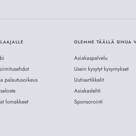
Hyväksyn
Til
ILAAJALLE
OLEMME TÄÄLLÄ SINUA 
bi
Asiakaspalvelu
 toimitusehdot
Usein kysytyt kysymykset
ja palautusoikeus
Uutisartikkelit
seloste
Asiakaslehti
vat lomakkeet
Sponsorointi