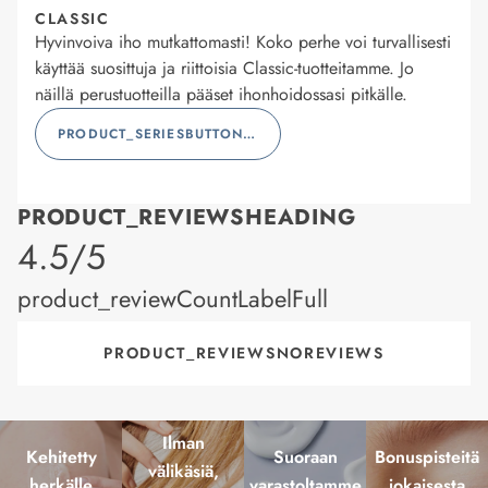
CLASSIC
Hyvinvoiva iho mutkattomasti! Koko perhe voi turvallisesti
käyttää suosittuja ja riittoisia Classic-tuotteitamme. Jo
näillä perustuotteilla pääset ihonhoidossasi pitkälle.
PRODUCT_SERIESBUTTONLABEL
PRODUCT_REVIEWSHEADING
product_rating
4.5/5
product_reviewCountLabelFull
PRODUCT_REVIEWSNOREVIEWS
Ilman
Kehitetty
Suoraan
Bonuspisteitä
välikäsiä,
herkälle
varastoltamme
jokaisesta