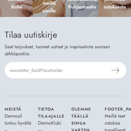
meiltä
iholle
Pohjanmaalta
ostoksesta
sinulle
Tilaa uutiskirje
Saat tarjoukset, tuoreet uutiset ja inspiraatiota suoraan
sähköpostiisi.
Hyväksyn
Tilaus- ja toimitusehdot
ja
Tietosuojaselosteen
.
*
MEISTÄ
TIETOA
OLEMME
FOOTER_P
Dermosil
Meillä teet
TILAAJALLE
TÄÄLLÄ
tuntuu hyvältä
DermoKlubi
ostoksia
SINUA
turvallisesti
VARTEN