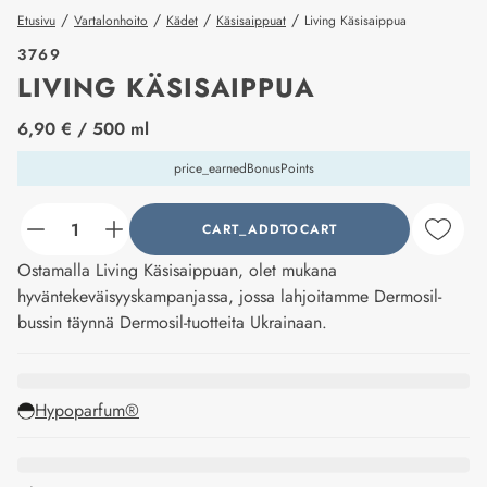
/
/
/
/
Etusivu
Vartalonhoito
Kädet
Käsisaippuat
Living Käsisaippua
3769
LIVING KÄSISAIPPUA
price_label
6,90 €
/ 500 ml
price_earnedBonusPoints
CART_ADDTOCART
counter_current
Ostamalla Living Käsisaippuan, olet mukana
hyväntekeväisyyskampanjassa, jossa lahjoitamme Dermosil-
bussin täynnä Dermosil-tuotteita Ukrainaan.
Hypoparfum®