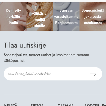
Ilman
Kehitetty
Suoraan
Bonuspisteitä
välikäsiä,
herkälle
varastoltamme
jokaisesta
meiltä
iholle
Pohjanmaalta
ostoksesta
sinulle
Tilaa uutiskirje
Saat tarjoukset, tuoreet uutiset ja inspiraatiota suoraan
sähköpostiisi.
Hyväksyn
Tilaus- ja toimitusehdot
ja
Tietosuojaselosteen
.
*
MEISTÄ
TIETOA
OLEMME
FOOTER_P