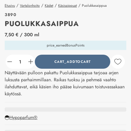
/
/
/
/
Etusivu
Vartalonhoito
Kädet
Käsisaippuat
Puolukkasaippua
3890
PUOLUKKASAIPPUA
price_label
7,50 €
/ 300 ml
price_earnedBonusPoints
CART_ADDTOCART
counter_current
Näyttävään pulloon pakattu Puolukkasaippua tarjoaa arjen
luksusta parhaimmillaan. Raikas tuoksu ja pehmeä vaahto
ilahduttavat, eikä käsien iho pääse kuivumaan toistuvassakaan
käytössä.
Hypoparfum®