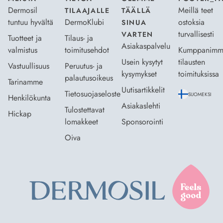
Dermosil
Meillä teet
TILAAJALLE
TÄÄLLÄ
tuntuu hyvältä
DermoKlubi
ostoksia
SINUA
turvallisesti
VARTEN
Tuotteet ja
Tilaus- ja
Asiakaspalvelu
valmistus
toimitusehdot
Kumppanimm
Usein kysytyt
tilausten
Vastuullisuus
Peruutus- ja
kysymykset
toimituksissa
palautusoikeus
Tarinamme
Uutisartikkelit
Tietosuojaseloste
SUOMEKSI
Henkilökunta
Asiakaslehti
Tulostettavat
Hickap
lomakkeet
Sponsorointi
Oiva