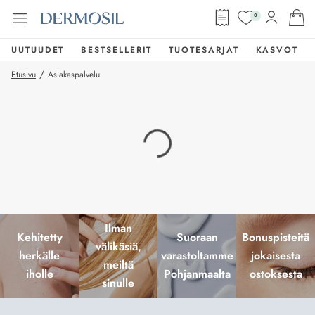
0
UUTUUDET
BESTSELLERIT
TUOTESARJAT
KASVOT
/
Etusivu
Asiakaspalvelu
Ilman
Kehitetty
Suoraan
Bonuspisteitä
välikäsiä,
herkälle
varastoltamme
jokaisesta
meiltä
iholle
Pohjanmaalta
ostoksesta
sinulle