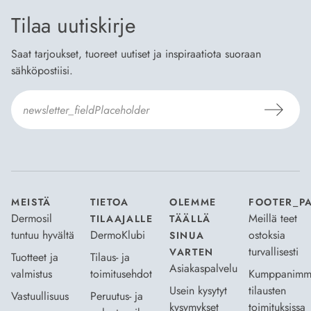
Tilaa uutiskirje
Saat tarjoukset, tuoreet uutiset ja inspiraatiota suoraan
sähköpostiisi.
Hyväksyn
Tilaus- ja toimitusehdot
ja
Tietosuojaselosteen
.
*
MEISTÄ
TIETOA
OLEMME
FOOTER_P
Dermosil
Meillä teet
TILAAJALLE
TÄÄLLÄ
tuntuu hyvältä
DermoKlubi
ostoksia
SINUA
turvallisesti
VARTEN
Tuotteet ja
Tilaus- ja
Asiakaspalvelu
valmistus
toimitusehdot
Kumppanimm
Usein kysytyt
tilausten
Vastuullisuus
Peruutus- ja
kysymykset
toimituksissa