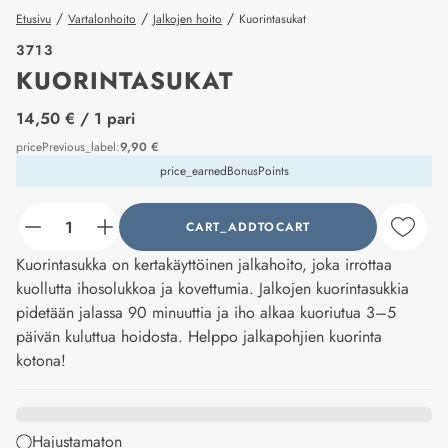
/
/
/
Etusivu
Vartalonhoito
Jalkojen hoito
Kuorintasukat
3713
KUORINTASUKAT
price_label
14,50 €
/ 1 pari
pricePrevious_label
:
9,90 €
price_earnedBonusPoints
CART_ADDTOCART
counter_current
Kuorintasukka on kertakäyttöinen jalkahoito, joka irrottaa
kuollutta ihosolukkoa ja kovettumia. Jalkojen kuorintasukkia
pidetään jalassa 90 minuuttia ja iho alkaa kuoriutua 3–5
päivän kuluttua hoidosta. Helppo jalkapohjien kuorinta
kotona!
Hajustamaton