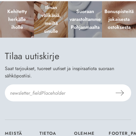
Ilman
Kehitetty
Suoraan
Bonuspisteitä
välikäsiä,
herkälle
varastoltamme
jokaisesta
meiltä
iholle
Pohjanmaalta
ostoksesta
sinulle
Tilaa uutiskirje
Saat tarjoukset, tuoreet uutiset ja inspiraatiota suoraan
sähköpostiisi.
Hyväksyn
Tilaus- ja toimitusehdot
ja
Tietosuojaselosteen
.
*
MEISTÄ
TIETOA
OLEMME
FOOTER_P