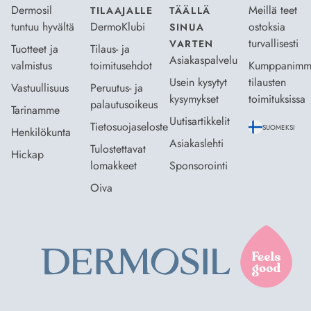
Dermosil
Meillä teet
TILAAJALLE
TÄÄLLÄ
tuntuu hyvältä
DermoKlubi
ostoksia
SINUA
turvallisesti
VARTEN
Tuotteet ja
Tilaus- ja
Asiakaspalvelu
valmistus
toimitusehdot
Kumppanimm
Usein kysytyt
tilausten
Vastuullisuus
Peruutus- ja
kysymykset
toimituksissa
palautusoikeus
Tarinamme
Uutisartikkelit
Tietosuojaseloste
SUOMEKSI
Henkilökunta
Asiakaslehti
Tulostettavat
Hickap
lomakkeet
Sponsorointi
Oiva