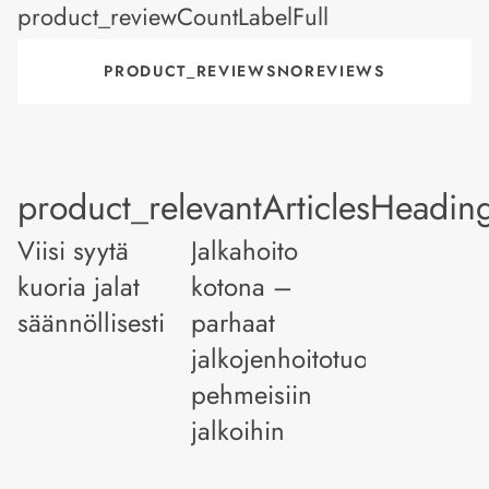
product_reviewCountLabelFull
PRODUCT_REVIEWSNOREVIEWS
product_relevantArticlesHeadin
Viisi syytä
Jalkahoito
kuoria jalat
kotona –
säännöllisesti
parhaat
jalkojenhoitotuotteet
pehmeisiin
jalkoihin