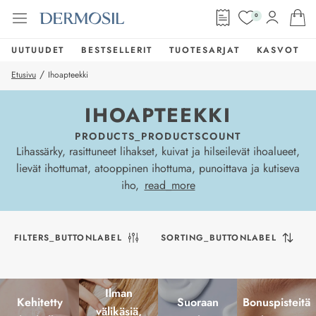
0
UUTUUDET
BESTSELLERIT
TUOTESARJAT
KASVOT
/
Etusivu
Ihoapteekki
IHOAPTEEKKI
PRODUCTS_PRODUCTSCOUNT
Lihassärky, rasittuneet lihakset, kuivat ja hilseilevät ihoalueet,
lievät ihottumat, atooppinen ihottuma, punoittava ja kutiseva
iho,
read_more
FILTERS_BUTTONLABEL
SORTING_BUTTONLABEL
Ilman
Kehitetty
Suoraan
Bonuspisteitä
välikäsiä,