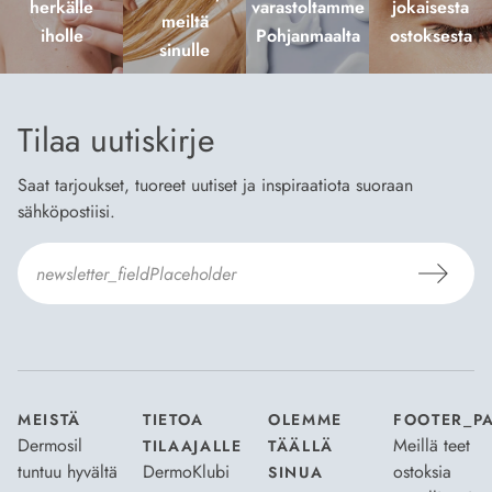
herkälle
varastoltamme
jokaisesta
meiltä
iholle
Pohjanmaalta
ostoksesta
sinulle
Tilaa uutiskirje
Saat tarjoukset, tuoreet uutiset ja inspiraatiota suoraan
sähköpostiisi.
Hyväksyn
Tilaus- ja toimitusehdot
ja
Tietosuojaselosteen
.
*
MEISTÄ
TIETOA
OLEMME
FOOTER_P
Dermosil
Meillä teet
TILAAJALLE
TÄÄLLÄ
tuntuu hyvältä
DermoKlubi
ostoksia
SINUA