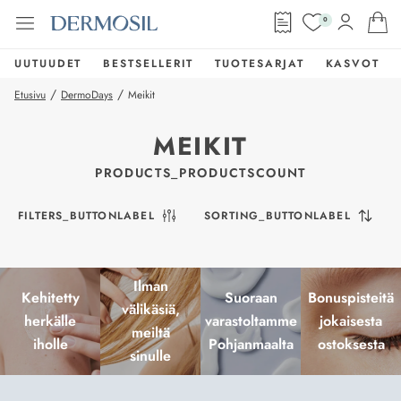
0
UUTUUDET
BESTSELLERIT
TUOTESARJAT
KASVOT
/
/
Etusivu
DermoDays
Meikit
MEIKIT
PRODUCTS_PRODUCTSCOUNT
FILTERS_BUTTONLABEL
SORTING_BUTTONLABEL
Ilman
Kehitetty
Suoraan
Bonuspisteitä
välikäsiä,
herkälle
varastoltamme
jokaisesta
meiltä
iholle
Pohjanmaalta
ostoksesta
sinulle