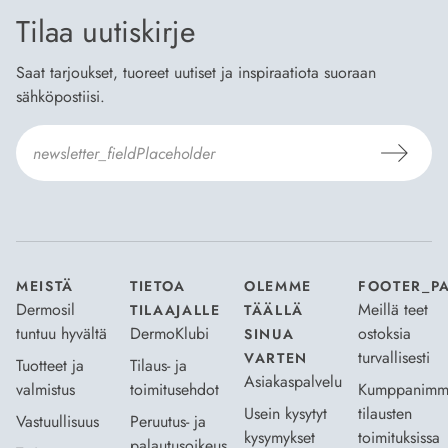
Tilaa uutiskirje
Saat tarjoukset, tuoreet uutiset ja inspiraatiota suoraan
sähköpostiisi.
Hyväksyn
Tilaus- ja toimitusehdot
ja
Tietosuojaselosteen
.
*
MEISTÄ
TIETOA
OLEMME
FOOTER_P
Dermosil
Meillä teet
TILAAJALLE
TÄÄLLÄ
tuntuu hyvältä
DermoKlubi
ostoksia
SINUA
turvallisesti
VARTEN
Tuotteet ja
Tilaus- ja
Asiakaspalvelu
valmistus
toimitusehdot
Kumppanimm
Usein kysytyt
tilausten
Vastuullisuus
Peruutus- ja
kysymykset
toimituksissa
palautusoikeus