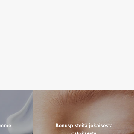
tamme
Bonuspisteitä jokaisesta
ostoksesta