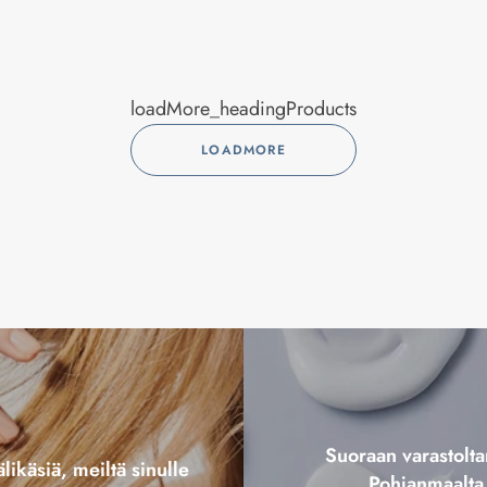
loadMore_headingProducts
LOADMORE
Suoraan varastol
likäsiä, meiltä sinulle
Pohjanmaalta