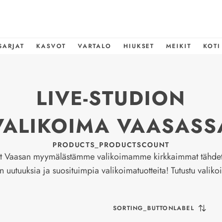
SARJAT
KASVOT
VARTALO
HIUKSET
MEIKIT
KOTI
LIVE-STUDION
VALIKOIMA VAASASS
PRODUCTS_PRODUCTSCOUNT
t Vaasan myymälästämme valikoimamme kirkkaimmat tähdet
 uutuuksia ja suosituimpia valikoimatuotteita! Tutustu valik
SORTING_BUTTONLABEL