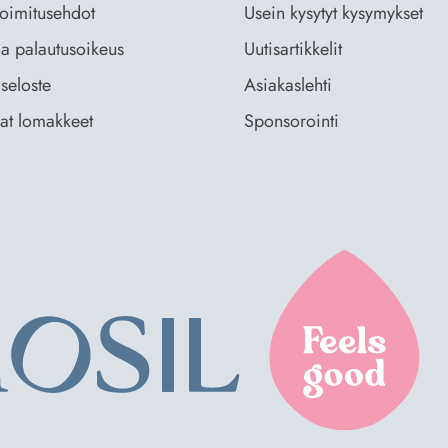
 toimitusehdot
Usein kysytyt kysymykset
ja palautusoikeus
Uutisartikkelit
seloste
Asiakaslehti
vat lomakkeet
Sponsorointi