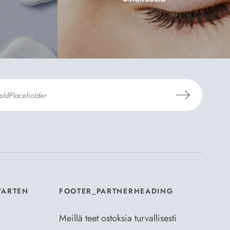
aus- ja toimitusehdot
ja
Tietosuojaselosteen
.
*
VARTEN
FOOTER_PARTNERHEADING
Meillä teet ostoksia turvallisesti