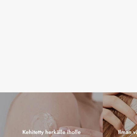
Kehitetty herkälle iholle
Ilman vä