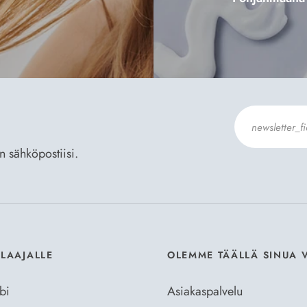
an sähköpostiisi.
Hyväksyn
Til
ILAAJALLE
OLEMME TÄÄLLÄ SINUA 
bi
Asiakaspalvelu