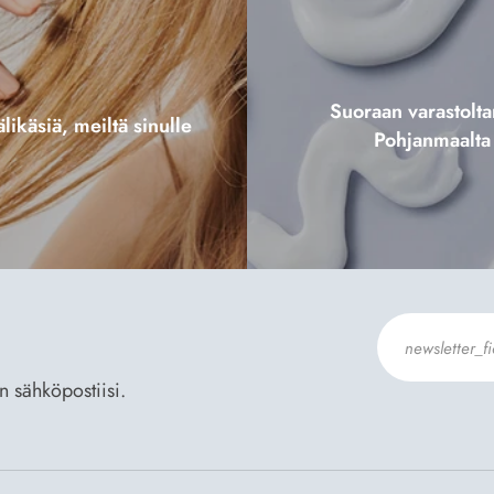
Suoraan varastol
likäsiä, meiltä sinulle
Pohjanmaalta
an sähköpostiisi.
Hyväksyn
Til