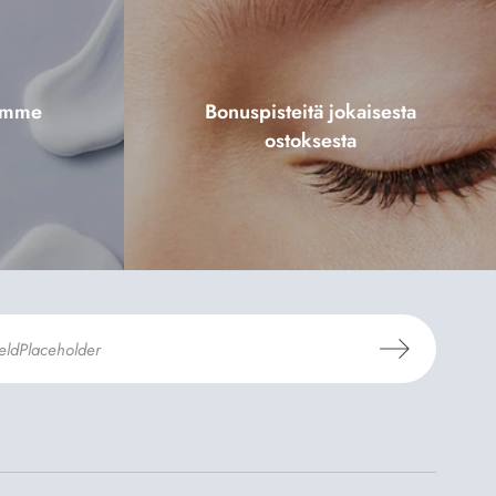
tamme
Bonuspisteitä jokaisesta
ostoksesta
aus- ja toimitusehdot
ja
Tietosuojaselosteen
.
*