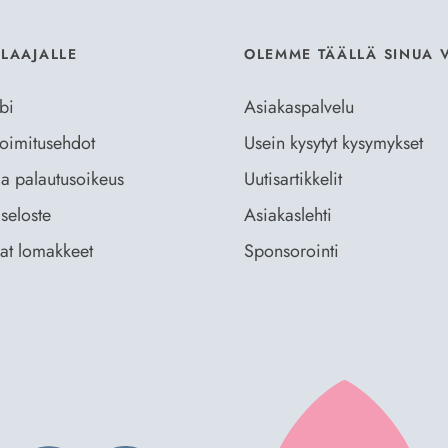
ILAAJALLE
OLEMME TÄÄLLÄ SINUA 
bi
Asiakaspalvelu
 toimitusehdot
Usein kysytyt kysymykset
ja palautusoikeus
Uutisartikkelit
seloste
Asiakaslehti
vat lomakkeet
Sponsorointi