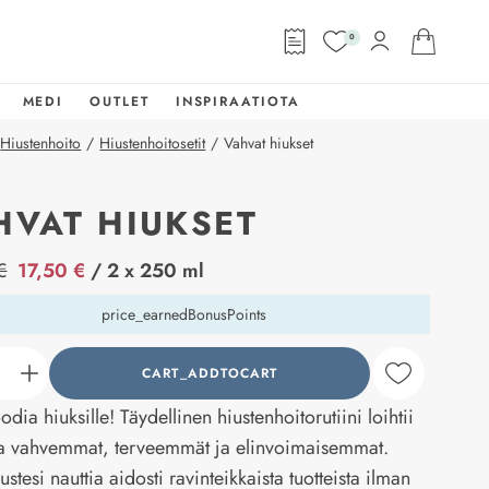
0
MEDI
OUTLET
INSPIRAATIOTA
Hiustenhoito
/
Hiustenhoitosetit
/
Vahvat hiukset
HVAT HIUKSET
abel
€
17,50 €
/ 2 x 250 ml
price_earnedBonusPoints
CART_ADDTOCART
counter_current
dia hiuksille! Täydellinen hiustenhoitorutiini loihtii
ta vahvemmat, terveemmät ja elinvoimaisemmat.
stesi nauttia aidosti ravinteikkaista tuotteista ilman