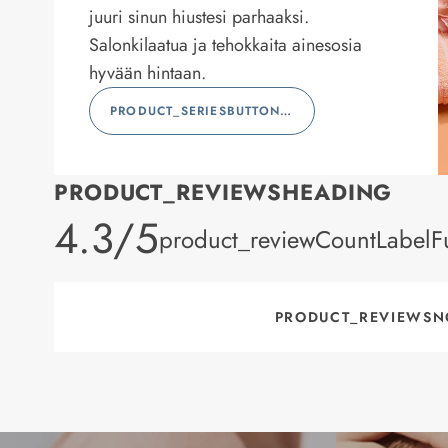
juuri sinun hiustesi parhaaksi.
Salonkilaatua ja tehokkaita ainesosia
hyvään hintaan.
PRODUCT_SERIESBUTTONLABEL
PRODUCT_REVIEWSHEADING
product_rating
4.3/5
product_reviewCountLabelFu
PRODUCT_REVIEWSN