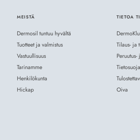
MEISTÄ
TIETOA T
Dermosil tuntuu hyvältä
DermoKlu
Tuotteet ja valmistus
Tilaus- ja
Vastuullisuus
Peruutus- 
Tarinamme
Tietosuoja
Henkilökunta
Tulostetta
Hickap
Oiva