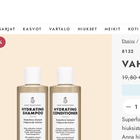
SARJAT
KASVOT
VARTALO
HIUKSET
MEIKIT
KOTI
Etusivu
/
%
8132
VA
price_l
19,80 
Superfoo
hiuksis
Anna hiu