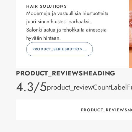
HAIR SOLUTIONS
Moderneja ja vastuullisia hiustuotteita
juuri sinun hiustesi parhaaksi.
Salonkilaatua ja tehokkaita ainesosia
hyvään hintaan.
PRODUCT_SERIESBUTTONLABEL
PRODUCT_REVIEWSHEADING
product_rating
4.3/5
product_reviewCountLabelFu
PRODUCT_REVIEWSN