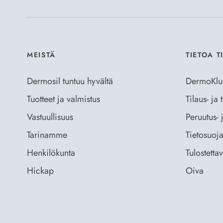
MEISTÄ
TIETOA T
Dermosil tuntuu hyvältä
DermoKlu
Tuotteet ja valmistus
Tilaus- ja
Vastuullisuus
Peruutus- 
Tarinamme
Tietosuoja
Henkilökunta
Tulostetta
Hickap
Oiva