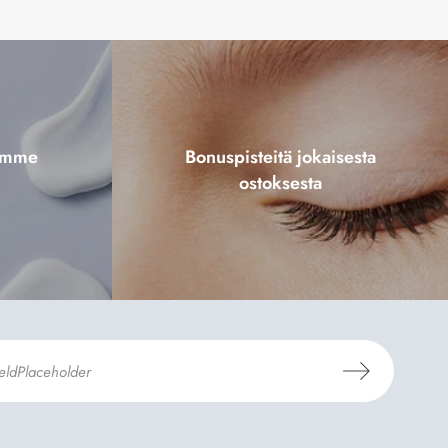
tamme
Bonuspisteitä jokaisesta
ostoksesta
aus- ja toimitusehdot
ja
Tietosuojaselosteen
.
*