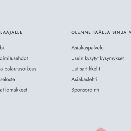
ILAAJALLE
OLEMME TÄÄLLÄ SINUA 
bi
Asiakaspalvelu
 toimitusehdot
Usein kysytyt kysymykset
ja palautusoikeus
Uutisartikkelit
seloste
Asiakaslehti
vat lomakkeet
Sponsorointi