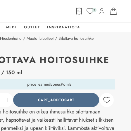
0
MEDI
OUTLET
INSPIRAATIOTA
Hiustenhoito
/
Muotoilutuotteet
/
Silottava hoitosuihke
LOTTAVA HOITOSUIHKE
abel
/ 150 ml
price_earnedBonusPoints
CART_ADDTOCART
counter_current
va hoitosuihke on oikea ihmesuihke silottamaan
t, hapsottavat ja vaikeasti hallittavat hiukset silkkisen
i, pehmeiksi ja upean kiiltäviksi. Lämmöstä aktivoituva