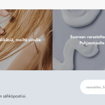
Suoraan varastol
likäsiä, meiltä sinulle
Pohjanmaalta
an sähköpostiisi.
Hyväksyn
Til