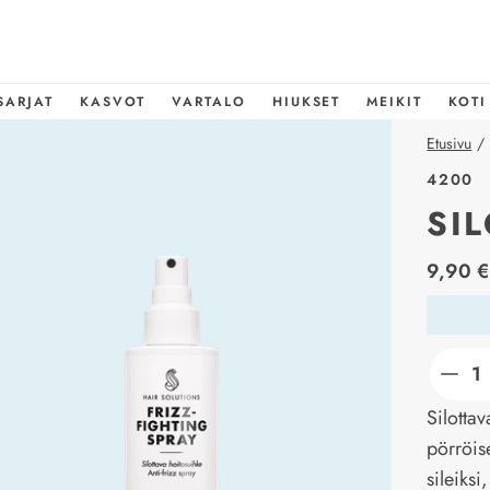
SARJAT
KASVOT
VARTALO
HIUKSET
MEIKIT
KOTI
Etusivu
/
4200
SI
price_l
9,90 €
Silotta
pörröise
sileiks