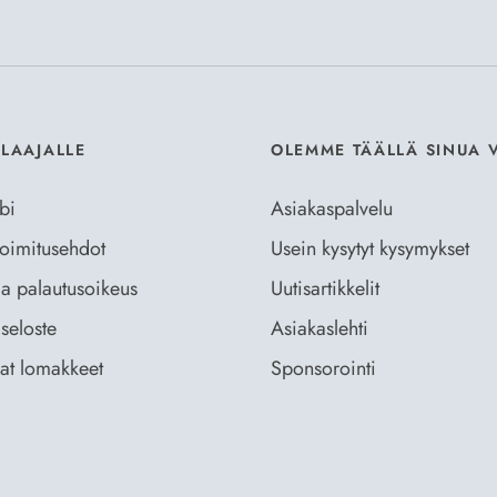
Hyväksyn
Til
ILAAJALLE
OLEMME TÄÄLLÄ SINUA 
bi
Asiakaspalvelu
 toimitusehdot
Usein kysytyt kysymykset
ja palautusoikeus
Uutisartikkelit
seloste
Asiakaslehti
vat lomakkeet
Sponsorointi