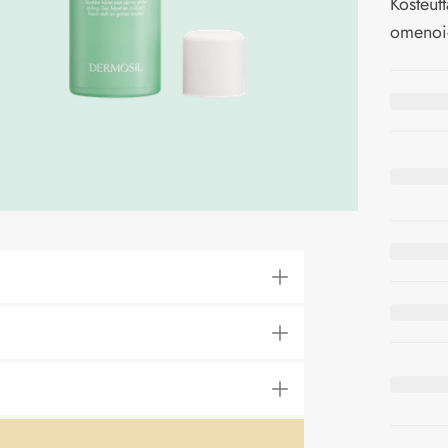
Kosteut
omenoi