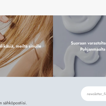
Suoraan varastol
likäsiä, meiltä sinulle
Pohjanmaalta
an sähköpostiisi.