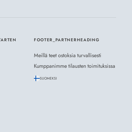
aus- ja toimitusehdot
ja
Tietosuojaselosteen
.
*
VARTEN
FOOTER_PARTNERHEADING
Meillä teet ostoksia turvallisesti
Kumppanimme tilausten toimituksissa
SUOMEKSI