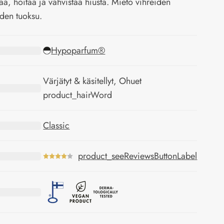
taa, hoitaa ja vahvistaa hiusta. Mieto vihreiden
den tuoksu.
Hypoparfum®
Värjätyt & käsitellyt, Ohuet
product_hairWord
Classic
product_seeReviewsButtonLabel