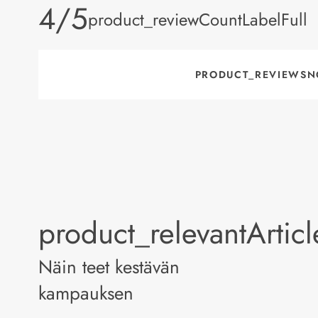
product_rating
4/5
product_reviewCountLabelFull
PRODUCT_REVIEWSN
product_relevantArtic
Näin teet kestävän
kampauksen