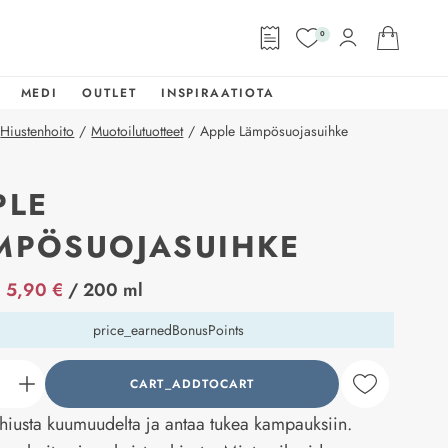
0
MEDI
OUTLET
INSPIRAATIOTA
Hiustenhoito
/
Muotoilutuotteet
/
Apple Lämpösuojasuihke
PLE
MPÖSUOJASUIHKE
abel
5,90 €
/ 200 ml
price_earnedBonusPoints
CART_ADDTOCART
counter_current
hiusta kuumuudelta ja antaa tukea kampauksiin.