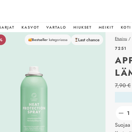
SARJAT
KASVOT
VARTALO
HIUKSET
MEIKIT
KOTI
Etusivu
/
%
Last chance
Bestseller
kategoriassa
7251
AP
LÄ
price_l
7,90 €
Suojaa 