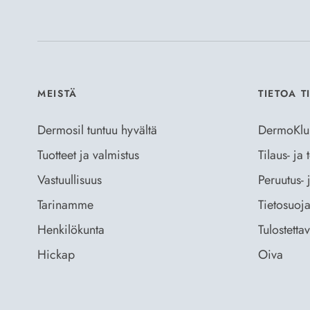
MEISTÄ
TIETOA T
Dermosil tuntuu hyvältä
DermoKlu
Tuotteet ja valmistus
Tilaus- ja
Vastuullisuus
Peruutus- 
Tarinamme
Tietosuoja
Henkilökunta
Tulostetta
Hickap
Oiva