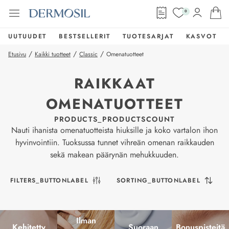
0
UUTUUDET
BESTSELLERIT
TUOTESARJAT
KASVOT
/
/
/
Etusivu
Kaikki tuotteet
Classic
Omenatuotteet
RAIKKAAT
OMENATUOTTEET
PRODUCTS_PRODUCTSCOUNT
Nauti ihanista omenatuotteista hiuksille ja koko vartalon ihon
hyvinvointiin. Tuoksussa tunnet vihreän omenan raikkauden
sekä makean päärynän mehukkuuden.
FILTERS_BUTTONLABEL
SORTING_BUTTONLABEL
Ilman
Kehitetty
Suoraan
Bonuspisteitä